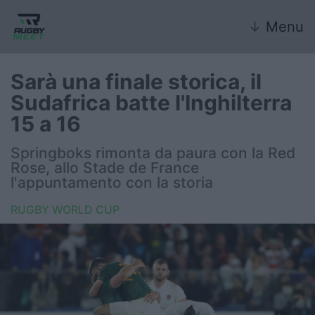
↓
Menu
Sarà una finale storica, il
Sudafrica batte l'Inghilterra
Nazionale
15 a 16
Nazionali giovanili
Springboks rimonta da paura con la Red
Rose, allo Stade de France
Rugby Sevens
l'appuntamento con la storia
RUGBY WORLD CUP
FIR
Internazionale
6 Nazioni
United Rugby Championship