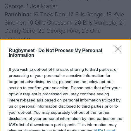
George, 1 Joe Marler
Panchina:
16 Theo Dan, 17 Ellis Genge, 18 Kyle
Sinckler, 19 Ollie Chessum, 20 Billy Vunipola, 21
Danny Care, 22 George Ford, 23 Ollie
Lawrence
Rugbymeet -
Do Not Process My Personal
Sudafrica:
15 Damian Willemse, 14 Kurt-Lee
Information
Arendse, 13 Jesse Kriel, 12 Damian de Allende,
11 Cheslin Kolbe, 10 Manie Libbok, 9 Cobus
If you wish to opt-out of the sale, sharing to third parties, or
processing of your personal or sensitive information for
Reinach, 8 Duane Vermeulen, 7 Pieter-Steph
targeted advertising by us, please use the below opt-out
du Toit, 6 Siya Kolisi (c), 5 Franco Mostert, 4
section to confirm your selection. Please note that after your
Eben Etzebeth, 3 Frans Malherbe, 2 Bongi
opt-out request is processed you may continue seeing
interest-based ads based on personal information utilized by
Mbonambi, 1 Steven Kitshoff
us or personal information disclosed to third parties prior to
Panchina:
16 Deon Fourie, 17 Ox Nche, 18
your opt-out. You may separately opt-out of the further
Vincent Koch, 19 RG Snyman, 20 Kwagga
disclosure of your personal information by third parties on the
IAB’s list of downstream participants. This information may
Smith, 21 Faf de Klerk, 22 Handre Pollard, 23
also be disclosed by us to third parties on the
IAB’s List of