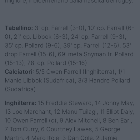
migliore, il bicentenario dalla nascita del rugby.
Tabellino:
3' cp. Farrell (3-0), 10' cp. Farrell (6-
0), 21' cp. Libbok (6-3), 24' cp. Farrell (9-3),
35' cp. Pollard (9-6), 39' cp. Farrell (12-6), 53'
drop Farrell (15-6), 69' meta Snyman tr. Pollard
(15-13), 78' cp. Pollard (15-16)
Calciatori
: 5/5 Owen Farrell (Inghilterra), 1/1
Manie Libbok (Sudafrica), 3/3 Handre Pollard
(Sudafrica)
Inghilterra:
15 Freddie Steward, 14 Jonny May,
13 Joe Marchant, 12 Manu Tuilagi, 11 Elliot Daly,
10 Owen Farrell (c), 9 Alex Mitchell, 8 Ben Earl,
7 Tom Curry, 6 Courtney Lawes, 5 George
Martin, 4 Maro Itoje, 3 Dan Cole, 2 Jamie