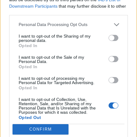
Willie le Roux
Downstream Participants
that may further disclose it to other
third parties.
Stade de France, Saint-Denis
Arbitro:
Ben O’Keeffe (New Zealand)
Personal Data Processing Opt Outs
Assistenti:
Andrew Brace (Ireland), Paul
I want to opt-out of the Sharing of my
personal data.
Williams (New Zealand)
Opted In
TMO:
Brendon Pickerill (New Zealand)
I want to opt-out of the Sale of my
Personal Data.
Opted In
I want to opt-out of processing my
Personal Data for Targeted Advertising.
Opted In
I want to opt-out of Collection, Use,
Retention, Sale, and/or Sharing of my
Personal Data that Is Unrelated with the
Purposes for which it was collected.
Opted Out
CONFIRM