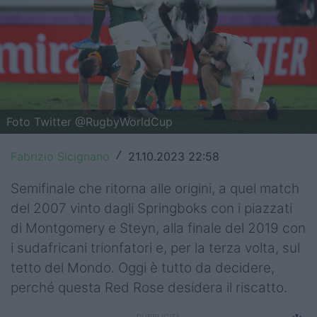
Top14
Premiership
Champions Cup
Challenge Cup
Foto Twitter @RugbyWorldCup
World Rugby
Fabrizio Sicignano
21.10.2023 22:58
/
Rugby World Cup
Semifinale che ritorna alle origini, a quel match
Super Rugby
del 2007 vinto dagli Springboks con i piazzati
di Montgomery e Steyn, alla finale del 2019 con
Rugby in TV
i sudafricani trionfatori e, per la terza volta, sul
tetto del Mondo. Oggi è tutto da decidere,
Mercato
perché questa Red Rose desidera il riscatto.
Serie A Elite