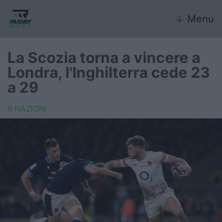
↓
Menu
La Scozia torna a vincere a
Londra, l'Inghilterra cede 23
Nazionale
a 29
Nazionali giovanili
6 NAZIONI
Rugby Sevens
FIR
Internazionale
6 Nazioni
United Rugby Championship