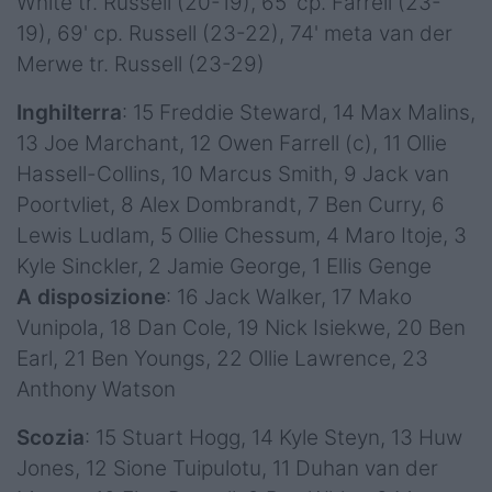
White tr. Russell (20-19), 65' cp. Farrell (23-
19), 69' cp. Russell (23-22), 74' meta van der
Merwe tr. Russell (23-29)
Inghilterra
: 15 Freddie Steward, 14 Max Malins,
13 Joe Marchant, 12 Owen Farrell (c), 11 Ollie
Hassell-Collins, 10 Marcus Smith, 9 Jack van
Poortvliet, 8 Alex Dombrandt, 7 Ben Curry, 6
Lewis Ludlam, 5 Ollie Chessum, 4 Maro Itoje, 3
Kyle Sinckler, 2 Jamie George, 1 Ellis Genge
A disposizione
: 16 Jack Walker, 17 Mako
Vunipola, 18 Dan Cole, 19 Nick Isiekwe, 20 Ben
Earl, 21 Ben Youngs, 22 Ollie Lawrence, 23
Anthony Watson
Scozia
: 15 Stuart Hogg, 14 Kyle Steyn, 13 Huw
Jones, 12 Sione Tuipulotu, 11 Duhan van der