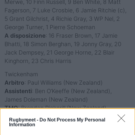
Merwe, 10 Finn Russell, 9 Ben White, 8 Matt
Fagerson, 7 Luke Crosbie, 6 Jamie Ritchie (c),
5 Grant Gilchrist, 4 Richie Gray, 3 WP Nel, 2
George Turner, 1 Pierre Schoeman
A disposizione
: 16 Fraser Brown, 17 Jamie
Bhatti, 18 Simon Berghan, 19 Jonny Gray, 20
Jack Dempsey, 21 George Horne, 22 Blair
Kinghorn, 23 Chris Harris
Twickenham
Arbitro
: Paul Williams (New Zealand)
Assistenti
: Ben O’Keeffe (New Zealand),
James Doleman (New Zealand)
TMO
: Brendan Pickerill (New Zealand)
Rugbymeet -
Do Not Process My Personal
Information