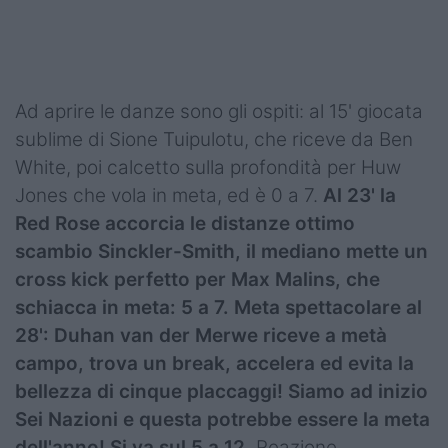
Podcast
Shop
Ad aprire le danze sono gli ospiti: al 15' giocata
sublime di Sione Tuipulotu, che riceve da Ben
White, poi calcetto sulla profondità per Huw
Jones che vola in meta, ed è 0 a 7.
Al 23' la
Red Rose accorcia le distanze ottimo
scambio Sinckler-Smith, il mediano mette un
cross kick perfetto per Max Malins, che
schiacca in meta: 5 a 7. Meta spettacolare al
28': Duhan van der Merwe riceve a metà
campo, trova un break, accelera ed evita la
bellezza di cinque placcaggi! Siamo ad inizio
Sei Nazioni e questa potrebbe essere la meta
dell'anno! Si va sul 5 a 12.
Reazione