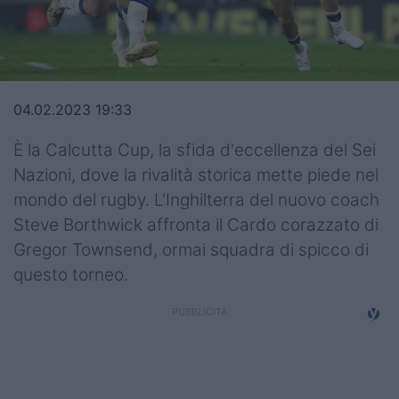
Top14
Premiership
Champions Cup
04.02.2023 19:33
Challenge Cup
È la Calcutta Cup, la sfida d'eccellenza del Sei
Nazioni, dove la rivalità storica mette piede nel
World Rugby
mondo del rugby. L'Inghilterra del nuovo coach
Rugby World Cup
Steve Borthwick affronta il Cardo corazzato di
Gregor Townsend, ormai squadra di spicco di
Super Rugby
questo torneo.
Rugby in TV
Mercato
Serie A Elite