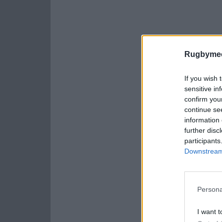
Rugbymee
If you wish 
sensitive in
confirm you
continue se
information 
further disc
participants
Downstream 
Persona
I want t