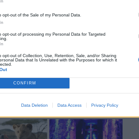
In
o opt-out of the Sale of my Personal Data.
In
to opt-out of processing my Personal Data for Targeted
ing.
In
o opt-out of Collection, Use, Retention, Sale, and/or Sharing
ersonal Data that Is Unrelated with the Purposes for which it
lected.
l Galles
Out
mpre contro il Galles (in 34 scontri diretti,
CONFIRM
limpico oggi ha fatto registrare 60,518
zialmente previste, ma un numero pur
Data Deletion
Data Access
Privacy Policy
e cifre degli ultimi anni.