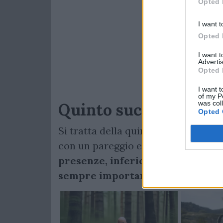
Opted 
I want t
Opted 
I want 
Advertis
Opted 
I want t
of my P
was col
Quinto successo con i
Opted 
Si tratta della quinta vittoria di se
con un pareggio e 28 sconfitte).
L'O
presenze, inferiori a quelle ini
sempre importante considerando l