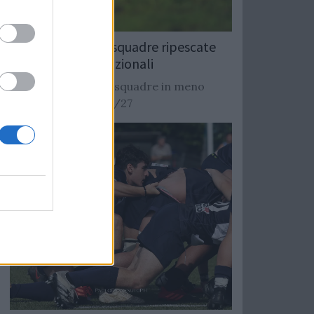
Rugby: Record di squadre ripescate
nei campionati nazionali
Si stimano oltre 20 squadre in meno
dalla stagione 2026/27