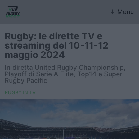
↓
Menu
Rugby: le dirette TV e
streaming del 10-11-12
Nazionale
maggio 2024
Nazionali giovanili
In diretta United Rugby Championship,
Playoff di Serie A Elite, Top14 e Super
Rugby Sevens
Rugby Pacific
RUGBY IN TV
FIR
Internazionale
6 Nazioni
United Rugby Championship