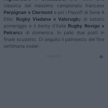
Campionati
classica del massimo campionato francese
Perpignan v Clermont
e poi i Playoff di Serie A
Serie A
Elite:
Rugby Viadana v Valorugb
y di sabato
Serie B
pomeriggio e il derby d'Italia
Rugby Rovigo v
Petrarc
a di domenica. In palio due posti in
Serie C
finale scudetto. Di seguito il palinsesto del fine
settimana ovale!
Femminile
Giovanili
Coppa Italia
Minirugby
Eventi
Top10