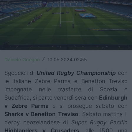
Top14
Premiership
Champions Cup
Challenge Cup
World Rugby
Daniele Goegan
10.05.2024 02:55
/
Rugby World Cup
Sgoccioli di
United Rugby Championship
con
le italiane
Zebre Parma e Benetton Treviso
Super Rugby
impegnate nelle trasferte di Scozia e
Sudafrica, si parte venerdì sera con
Edinburgh
Rugby in TV
v Zebre Parma
e si prosegue sabato con
Mercato
Sharks v Benetton Treviso
. Sabato mattina il
derby neozelandese di
Super Rugby Pacific
Serie A Elite
Highlanders v Crusaders
, alle 15.00 una