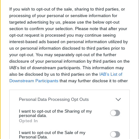
Risultati Serie A2 - Girone
If you wish to opt-out of the sale, sharing to third parties, or
processing of your personal or sensitive information for
3
targeted advertising by us, please use the below opt-out
section to confirm your selection. Please note that after your
Viadana cadetta - San Donà 29-20
opt-out request is processed you may continue seeing
interest-based ads based on personal information utilized by
Pesaro - Valsugana 26-32
us or personal information disclosed to third parties prior to
Patavium - Casale 21-19
your opt-out. You may separately opt-out of the further
Villorba - Tarvisium 44-28
disclosure of your personal information by third parties on the
IAB’s list of downstream participants. This information may
Badia - Valpolicella 31-27
also be disclosed by us to third parties on the
IAB’s List of
Downstream Participants
that may further disclose it to other
Classifica Serie A2 -
third parties.
Girone 3
Personal Data Processing Opt Outs
70 - Valsugana Rugby Junior Padova
I want to opt-out of the Sharing of my
personal data.
67 - Rugby Viadana cadetta
Opted In
64 - Pesaro Rugby
I want to opt-out of the Sale of my
55 - Omar Villorba Rugby
Personal Data.