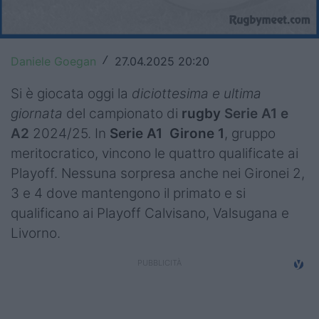
Top14
Premiership
Daniele Goegan
27.04.2025 20:20
/
Champions Cup
Si è giocata oggi la
diciottesima e ultima
giornata
del campionato di
rugby
Serie A1 e
Challenge Cup
A2
2024/25. In
Serie A1
Girone 1
, gruppo
World Rugby
meritocratico, vincono le quattro qualificate ai
Playoff. Nessuna sorpresa anche nei Gironei 2,
Rugby World Cup
3 e 4 dove mantengono il primato e si
Super Rugby
qualificano ai Playoff Calvisano, Valsugana e
Livorno.
Rugby in TV
Mercato
Serie A Elite