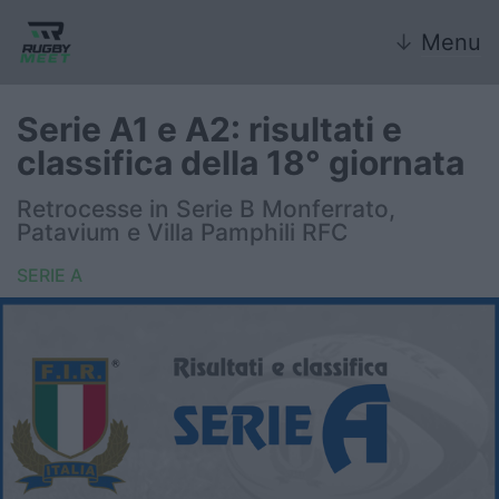
↓
Menu
Serie A1 e A2: risultati e
classifica della 18° giornata
Nazionale
Retrocesse in Serie B Monferrato,
Patavium e Villa Pamphili RFC
Nazionali giovanili
SERIE A
Rugby Sevens
FIR
Internazionale
6 Nazioni
United Rugby Championship