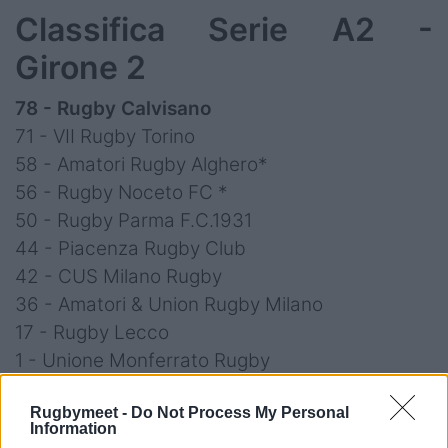
Classifica Serie A2 -
Girone 2
78 - Rugby Calvisano
71 - VII Rugby Torino
58 - Amatori Rugby Alghero*
56 - Rugby Noceto FC *
50 - Rugby Parma F.C.1931
44 - Piacenza Rugby Club
42 - CUS Milano Rugby
36 - Amatori & Union Rugby Milano
17 - Rugby Lecco
1 - Unione Monferrato Rugby
* una partita in meno
Rugbymeet -
Do Not Process My Personal
Information