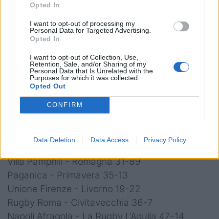
Opted In
51 - Valpolicella Rugby 1974
44 - Ruggers Tarvisium
I want to opt-out of processing my
Personal Data for Targeted Advertising.
43 - Rugby Casale
Opted In
36 - Rugby Badia 1981
I want to opt-out of Collection, Use,
28 - Lafert Rugby San Donà
Retention, Sale, and/or Sharing of my
Personal Data that Is Unrelated with the
23 - Patavium Rugby Union
Purposes for which it was collected.
Opted Out
CONFIRM
Risultati Serie A2 - Girone
4
Data Deletion
Data Access
Privacy Policy
Villa Pamphili - Romagna 31-89
Paganica - Primavera 35-13
Unione Firenze - Livorno 19-22
Rugby Roma - Civitavecchia 36-7
Napoli Afragola - La Rugby L'Aquila 47-14