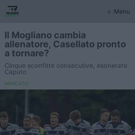
↓
Menu
Il Mogliano cambia
allenatore, Casellato pronto
Nazionale
a tornare?
Nazionali giovanili
Cinque sconfitte consecutive, esonerato
Caputo
Rugby Sevens
MERCATO
FIR
Internazionale
6 Nazioni
United Rugby Championship