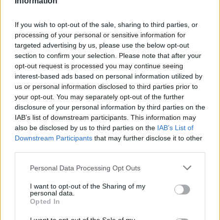
Information
coach che abbiamo interpellato,
If you wish to opt-out of the sale, sharing to third parties, or
ad ogni modo con Caputo
processing of your personal or sensitive information for
l'accordo di separazione c'è già.
targeted advertising by us, please use the below opt-out
section to confirm your selection. Please note that after your
opt-out request is processed you may continue seeing
interest-based ads based on personal information utilized by
us or personal information disclosed to third parties prior to
> Risultati e classifica di
your opt-out. You may separately opt-out of the further
Serie A Elite <
disclosure of your personal information by third parties on the
IAB’s list of downstream participants. This information may
also be disclosed by us to third parties on the
IAB’s List of
Downstream Participants
that may further disclose it to other
third parties.
Personal Data Processing Opt Outs
I want to opt-out of the Sharing of my
personal data.
Opted In