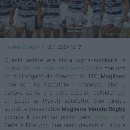
Top14
Premiership
Champions Cup
Challenge Cup
Daniele Goegan
19.11.2024 19:17
/
World Rugby
Questa estate era stata soprannominata la
regina del mercato della Serie A Elite
con una
Rugby World Cup
serie di acquisti dal Benetton di URC,
Mogliano
Super Rugby
però non ha rispettato i pronostici che la
davano come una delle possibili outsider per
Rugby in TV
un posto ai Playoff scudetto. Con cinque
sconfitte consecutive
Mogliano
Veneto
Rugby
Mercato
occupa il penultimo posto della
classifica
di
Serie A Elite
Serie A Elite con due punti davanti a Lazio e