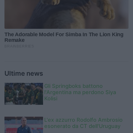
Ultime news
Gli Springboks battono
l'Argentina ma perdono Siya
Kolisi
L'ex azzurro Rodolfo Ambrosio
esonerato da CT dell'Uruguay