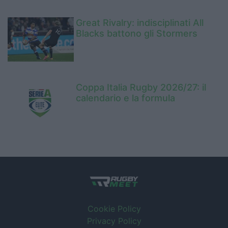
Great Rivalry: indisciplinati All
Blacks battono gli Stormers
Coppa Italia Rugby 2026/27: il
calendario e la formula
Cookie Policy
Privacy Policy