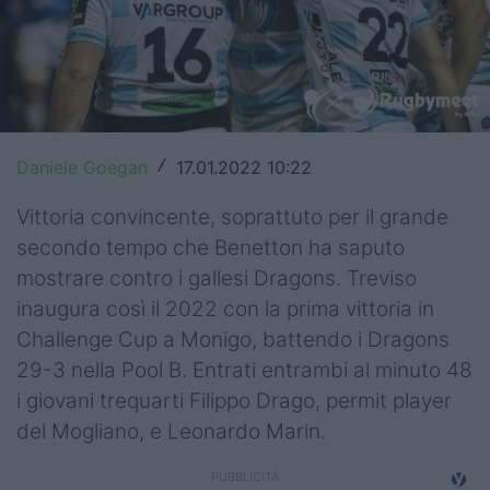
Top14
Premiership
Champions Cup
Daniele Goegan
17.01.2022 10:22
/
Challenge Cup
Vittoria convincente, soprattuto per il grande
World Rugby
secondo tempo che Benetton ha saputo
Rugby World Cup
mostrare contro i gallesi Dragons. Treviso
inaugura così il 2022 con la prima vittoria in
Super Rugby
Challenge Cup a Monigo, battendo i Dragons
Rugby in TV
29-3 nella Pool B. Entrati entrambi al minuto 48
i giovani trequarti Filippo Drago, permit player
Mercato
del Mogliano, e Leonardo Marin.
Serie A Elite