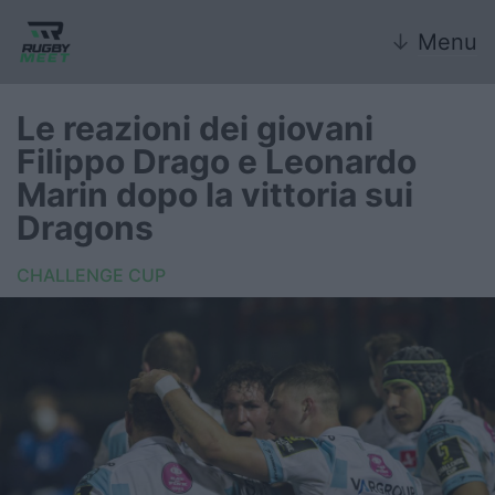
↓
Menu
Le reazioni dei giovani
Filippo Drago e Leonardo
Nazionale
Marin dopo la vittoria sui
Dragons
Nazionali giovanili
CHALLENGE CUP
Rugby Sevens
FIR
Internazionale
6 Nazioni
United Rugby Championship