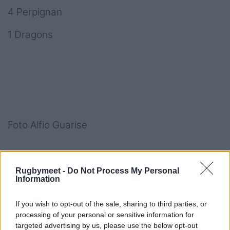
4 Perpignan
1 Dragons
Foto Alfio Guarise
Rugbymeet -
Do Not Process My Personal
Information
Consulta l'intero
catalogo RM -
If you wish to opt-out of the sale, sharing to third parties, or
materiale per il rugby ad ogni
processing of your personal or sensitive information for
targeted advertising by us, please use the below opt-out
livello