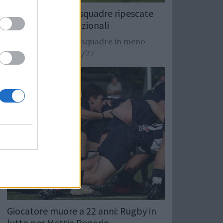
Rugby: Record di squadre ripescate
nei campionati nazionali
Si stimano oltre 20 squadre in meno
dalla stagione 2026/27
Giocatore muore a 22 anni: Rugby in
lutto per Mattia Pegorin