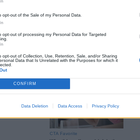
In
o opt-out of the Sale of my Personal Data.
In
to opt-out of processing my Personal Data for Targeted
ing.
In
o opt-out of Collection, Use, Retention, Sale, and/or Sharing
y (7-0), 19' meta Knox tr. Healy (14-0), 27'
ersonal Data that Is Unrelated with the Purposes for which it
lected.
eta Pani (21-5)
Out
ditti (Zebre)
CONFIRM
Data Deletion
Data Access
Privacy Policy