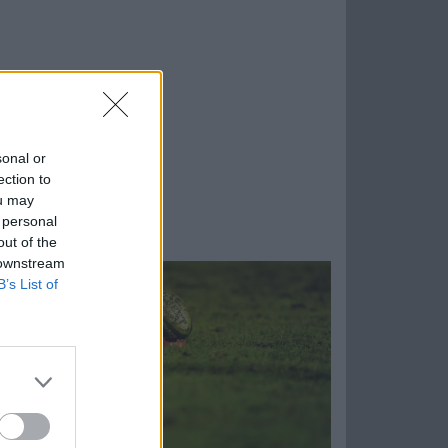
sonal or
ection to
ou may
 personal
out of the
 downstream
B’s List of