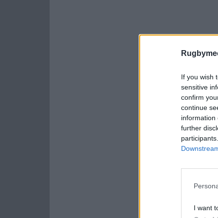
Rugbymee
If you wish 
sensitive in
confirm you
continue se
information 
further disc
participants
Downstream 
Persona
I want t