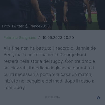
Top14
Premiership
Foto Twitter @France2023
Champions Cup
Challenge Cup
Fabrizio Sicignano
10.09.2023 20:20
/
World Rugby
Alla fine non ha battuto il record di Jannie de
Beer, ma la performance di George Ford
Rugby World Cup
resterà nella storia del rugby. Con tre drop e
sei piazzati, il mediano inglese ha garantito i
Super Rugby
punti necessari a portare a casa un match,
Rugby in TV
iniziato nel peggiore dei modi dopo il rosso a
Tom Curry.
Mercato
Serie A Elite