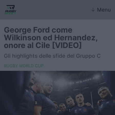
↓
Menu
George Ford come
Wilkinson ed Hernandez,
Nazionale
onore al Cile [VIDEO]
Nazionali giovanili
Gli highlights delle sfide del Gruppo C
Rugby Sevens
RUGBY WORLD CUP
FIR
Internazionale
6 Nazioni
United Rugby Championship