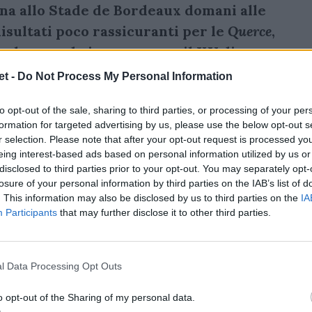
ena allo Stade de Bordeaux domani alle
isultati poco rassicuranti per le
Querce
,
 che scende in campo con il XV di
t -
Do Not Process My Personal Information
a per i Wallabies di Eddie Jones, che allo
to opt-out of the sale, sharing to third parties, or processing of your per
Georgia. L'Australia viene da una striscia
formation for targeted advertising by us, please use the below opt-out s
r selection. Please note that after your opt-out request is processed y
 più di un anno e questo potrebbe fare la
eing interest-based ads based on personal information utilized by us or
e con Inghilterra-Argentina allo Stade
disclosed to third parties prior to your opt-out. You may separately opt-
losure of your personal information by third parties on the IAB’s list of
ose è uscita con più dubbi che certezze
. This information may also be disclosed by us to third parties on the
IA
fida con i Pumas segnerà un passo verso i
Participants
that may further disclose it to other third parties.
tra al solito un po' di Italia:
il Leone
o Bazan Velez e l'ex Zebre Eduardo
l Data Processing Opt Outs
o opt-out of the Sharing of my personal data.