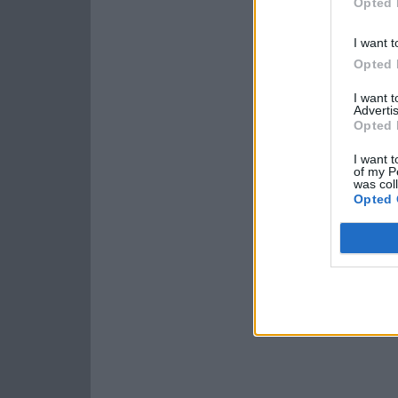
Opted 
I want t
Opted 
I want 
Advertis
Opted 
I want t
of my P
was col
Opted 