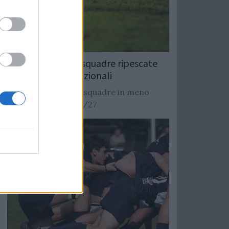
Rugby: Record di squadre ripescate
nei campionati nazionali
Si stimano oltre 20 squadre in meno
dalla stagione 2026/27