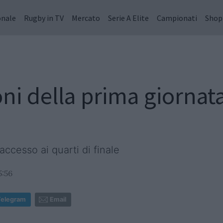
onale
Rugby in TV
Mercato
Serie A Elite
Campionati
Shop
oni della prima giorna
accesso ai quarti di finale
5:56
Telegram
Email