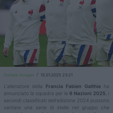
Top14
Premiership
Champions Cup
Challenge Cup
World Rugby
Rugby World Cup
Super Rugby
Daniele Goegan
15.01.2025 23:21
/
Rugby in TV
L'allenatore della
Francia
Fabien Galthie
ha
annunciato la squadra per le
6 Nazioni 2025
, i
Mercato
secondi classificati dell'edizione 2024 pussono
Serie A Elite
vantare una serie di stelle nel gruppo che