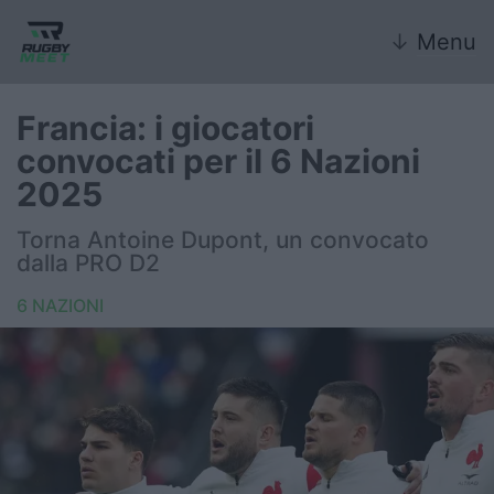
↓
Menu
Francia: i giocatori
convocati per il 6 Nazioni
Nazionale
2025
Nazionali giovanili
Torna Antoine Dupont, un convocato
dalla PRO D2
Rugby Sevens
6 NAZIONI
FIR
Internazionale
6 Nazioni
United Rugby Championship