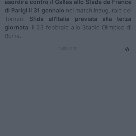
esordirà contro il Galles allo Stade de France
Campionati
di Parigi il 31 gennaio
nel match inaugurale del
Torneo.
Sfida all'Italia prevista alla terza
Serie A
giornata
, il 23 febbraio allo Stadio Olimpico di
Serie B
Roma.
Serie C
Femminile
Giovanili
Coppa Italia
Minirugby
Eventi
Top10