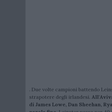
. Due volte campioni battendo Lein
strapotere degli irlandesi.
All'Aviv
di James Lowe, Dan Sheehan, Rya
parola fine.
Leinster passa per 40 a