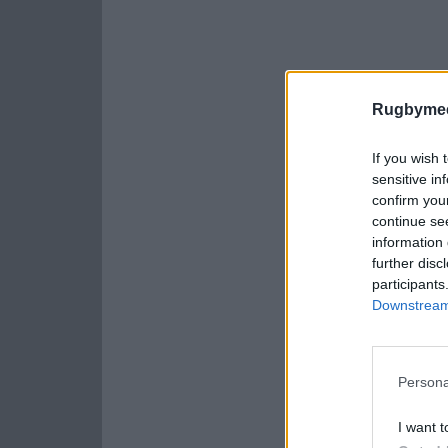
Rugbymee
If you wish 
sensitive in
confirm you
continue se
information 
further disc
participants
Downstream 
Persona
I want t