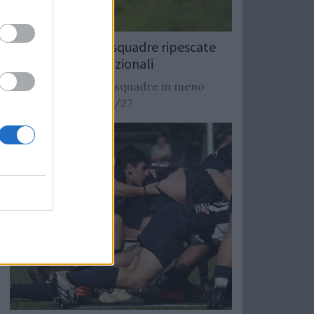
Rugby: Record di squadre ripescate
nei campionati nazionali
Si stimano oltre 20 squadre in meno
dalla stagione 2026/27