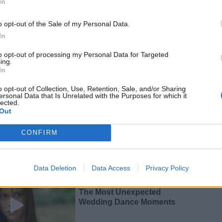
In
o opt-out of the Sale of my Personal Data.
In
to opt-out of processing my Personal Data for Targeted
ing.
In
o opt-out of Collection, Use, Retention, Sale, and/or Sharing
, Leinster passa su La
ersonal Data that Is Unrelated with the Purposes for which it
lected.
Out
CONFIRM
, due volte campione nelle ultime due
Data Deletion
Data Access
Privacy Policy