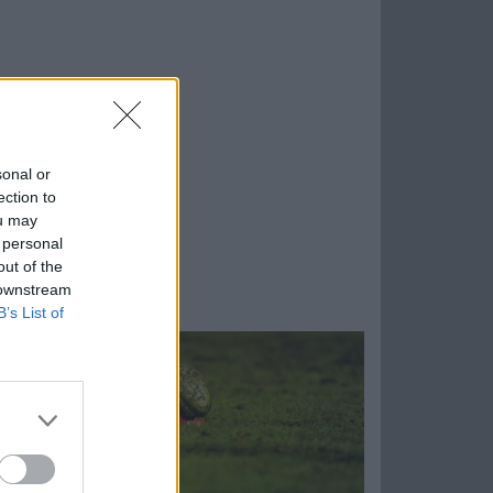
sonal or
ection to
ou may
 personal
out of the
 downstream
B’s List of