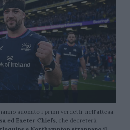
hanno suonato i primi verdetti, nell'attesa
sa ed Exeter Chiefs
, che decreterà
arlequins e Northampton strappano il