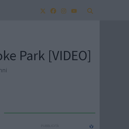
oke Park [VIDEO]
nni