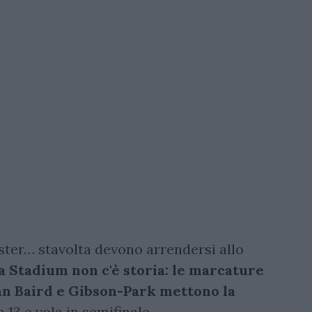
ster… stavolta devono arrendersi allo
a Stadium non c'è storia: le marcature
n Baird e Gibson-Park mettono la
 13 e vola in semifinale.