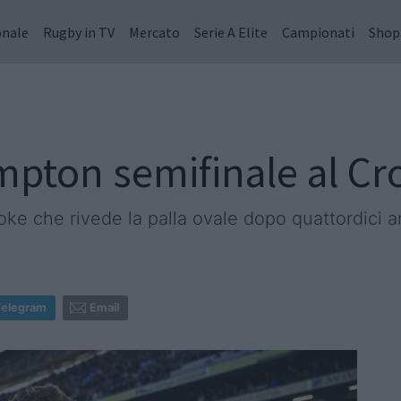
onale
Rugby in TV
Mercato
Serie A Elite
Campionati
Shop
pton semifinale al Cr
oke che rivede la palla ovale dopo quattordici a
Telegram
Email