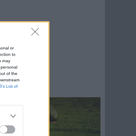
sonal or
ection to
ou may
 personal
out of the
 downstream
B’s List of