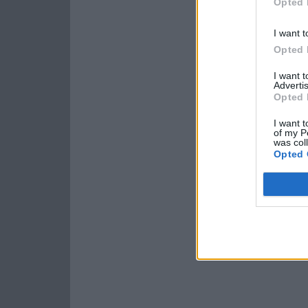
Opted 
I want t
Opted 
I want 
Advertis
Opted 
I want t
of my P
was col
Opted 