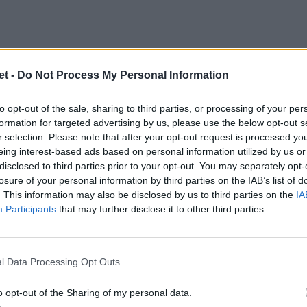
t -
Do Not Process My Personal Information
to opt-out of the sale, sharing to third parties, or processing of your per
formation for targeted advertising by us, please use the below opt-out s
r selection. Please note that after your opt-out request is processed y
eing interest-based ads based on personal information utilized by us or
disclosed to third parties prior to your opt-out. You may separately opt-
losure of your personal information by third parties on the IAB’s list of
uattro squadre classificate al primo posto
. This information may also be disclosed by us to third parties on the
IA
 parteciparanno nella stagione 2022/23
Participants
that may further disclose it to other third parties.
revista retrocessione.
l Data Processing Opt Outs
o opt-out of the Sharing of my personal data.