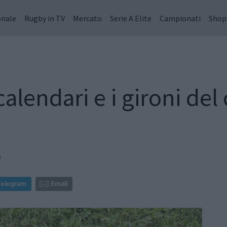
onale
Rugby in TV
Mercato
Serie A Elite
Campionati
Shop
calendari e i gironi de
0
Telegram
Email