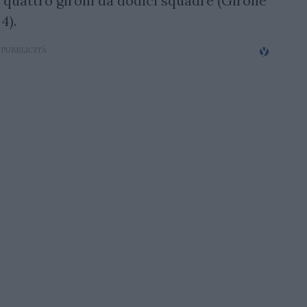
n quattro gironi da dodici squadre (Girone
 4).