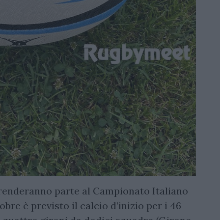
renderanno parte al Campionato Italiano
bre è previsto il calcio d’inizio per i 46