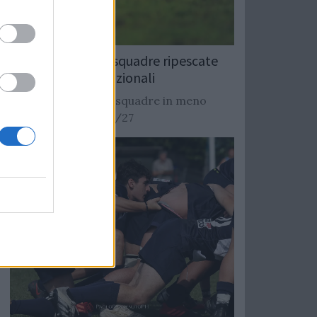
Rugby: Record di squadre ripescate
nei campionati nazionali
Si stimano oltre 20 squadre in meno
dalla stagione 2026/27