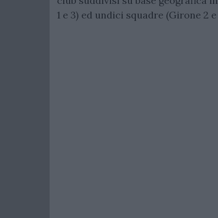
club suddivisi su base geografica i
1 e 3) ed undici squadre (Girone 2 e