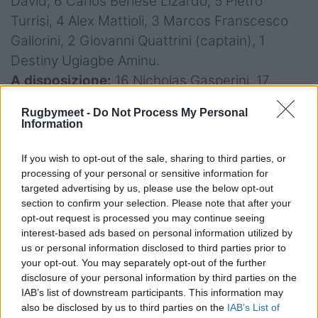
David, 6 Carlos Berlese Lizardo, 5 Pietro
Turrisi, 4 Alex Mattioli, 3 Marcos Franscesco
Gallorini, 2 Giovanni Quattrini (captain), 1
Destiny Ugiagbe Aminu.
A disposizione:
16 Nicholas Gasperini, 17
Riccardo Bartolini, 18 Federico Domenico
Rugbymeet -
Do Not Process My Personal
Pisani, 19 Enrico Pontarini, 20 Fabio Ruardo, 21
Information
Lorenzo Casilio, 22 Fillippo Bozzoni, 23
Lorenzo Elettri
If you wish to opt-out of the sale, sharing to third parties, or
processing of your personal or sensitive information for
targeted advertising by us, please use the below opt-out
Arbitro
: Eoghan Cross (Irlanda)
section to confirm your selection. Please note that after your
opt-out request is processed you may continue seeing
interest-based ads based on personal information utilized by
us or personal information disclosed to third parties prior to
your opt-out. You may separately opt-out of the further
disclosure of your personal information by third parties on the
IAB’s list of downstream participants. This information may
also be disclosed by us to third parties on the
IAB’s List of