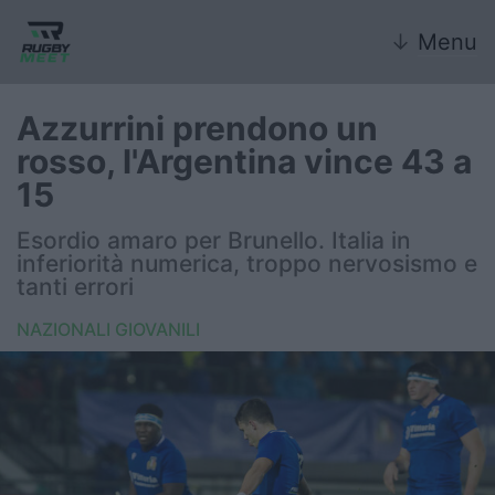
↓
Menu
Azzurrini prendono un
rosso, l'Argentina vince 43 a
Nazionale
15
Nazionali giovanili
Esordio amaro per Brunello. Italia in
inferiorità numerica, troppo nervosismo e
Rugby Sevens
tanti errori
NAZIONALI GIOVANILI
FIR
Internazionale
6 Nazioni
United Rugby Championship