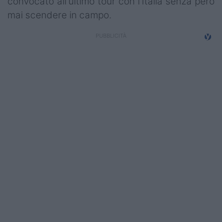
convocato all'ultimo tour con l'Italia senza però
Campionati
mai scendere in campo.
Serie A
Serie B
Serie C
Femminile
Giovanili
Coppa Italia
Minirugby
Eventi
Top10