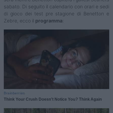
sabato. Di seguito il calendario con orari e sedi
di gioco dei test pre stagione di Benetton e
Zebre, ecco il
programma
: