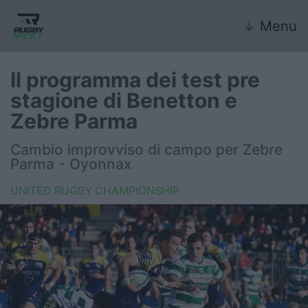
↓
Menu
Il programma dei test pre
stagione di Benetton e
Nazionale
Zebre Parma
Nazionali giovanili
Cambio improvviso di campo per Zebre
Parma - Oyonnax
Rugby Sevens
UNITED RUGBY CHAMPIONSHIP
FIR
Internazionale
6 Nazioni
United Rugby Championship