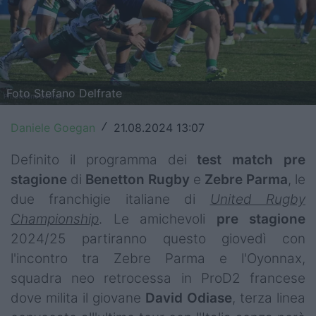
Top14
Premiership
Champions Cup
Foto Stefano Delfrate
Challenge Cup
Daniele Goegan
21.08.2024 13:07
/
World Rugby
Definito il programma dei
test
match
pre
Rugby World Cup
stagione
di
Benetton
Rugby
e
Zebre
Parma
, le
due franchigie italiane di
United Rugby
Super Rugby
Championship
. Le amichevoli
pre
stagione
Rugby in TV
2024/25 partiranno questo giovedì con
l'incontro tra Zebre Parma e l'Oyonnax,
Mercato
squadra neo retrocessa in ProD2 francese
dove milita il giovane
David Odiase
, terza linea
Serie A Elite