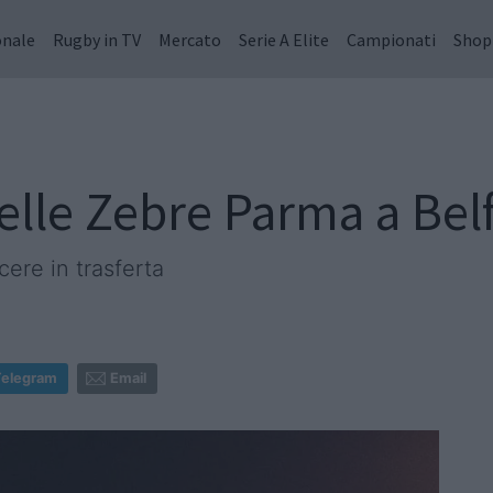
onale
Rugby in TV
Mercato
Serie A Elite
Campionati
Shop
delle Zebre Parma a Bel
ere in trasferta
Telegram
Email