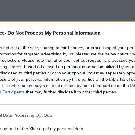
t -
Do Not Process My Personal Information
finito in vantaggio 3-0 per la franchigia,
to opt-out of the sale, sharing to third parties, or processing of your per
formation for targeted advertising by us, please use the below opt-out s
vanno a segno con
Stavile
sulla bandierina,
r selection. Please note that after your opt-out request is processed y
 da un cartellino giallo, e poi raddoppiano
eing interest-based ads based on personal information utilized by us or
golo di corsa di
Da Re
che porta le Zebre
disclosed to third parties prior to your opt-out. You may separately opt-
losure of your personal information by third parties on the IAB’s list of
a segno due volte con Barrett ma non basta.
. This information may also be disclosed by us to third parties on the
IA
Participants
that may further disclose it to other third parties.
ara stagionale in URC, la seconda contro
la con Munster. La sfida con Ulster finisce
l Data Processing Opt Outs
favore dei ragazzi di Brunello, abili nella
o opt-out of the Sharing of my personal data.
i concesse dai padroni di casa.