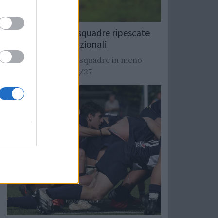
Rugby: Record di squadre ripescate
nei campionati nazionali
Si stimano oltre 20 squadre in meno
dalla stagione 2026/27