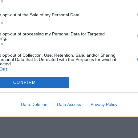
In
o opt-out of the Sale of my Personal Data.
In
to opt-out of processing my Personal Data for Targeted
ing.
In
o opt-out of Collection, Use, Retention, Sale, and/or Sharing
ersonal Data that Is Unrelated with the Purposes for which it
lected.
Out
CONFIRM
Data Deletion
Data Access
Privacy Policy