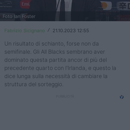
Top14
Foto Ian Foster
Premiership
Fabrizio Sicignano
21.10.2023 12:55
/
Champions Cup
Un risultato di schianto, forse non da
Challenge Cup
semifinale. Gli All Blacks sembrano aver
World Rugby
dominato questa partita ancor di più del
precedente quarto con l'Irlanda, e questo la
Rugby World Cup
dice lunga sulla necessità di cambiare la
struttura del sorteggio.
Super Rugby
Rugby in TV
Mercato
Serie A Elite