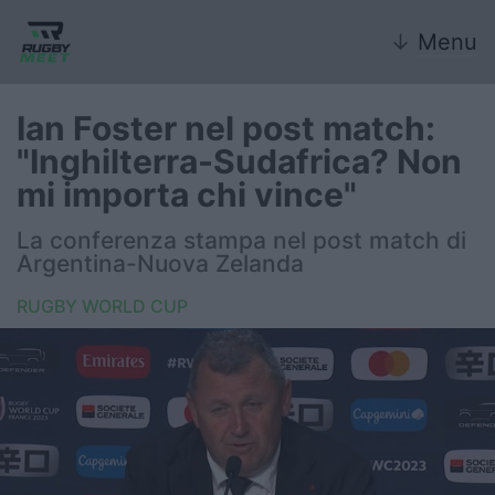
↓
Menu
Ian Foster nel post match:
"Inghilterra-Sudafrica? Non
Nazionale
mi importa chi vince"
Nazionali giovanili
La conferenza stampa nel post match di
Argentina-Nuova Zelanda
Rugby Sevens
RUGBY WORLD CUP
FIR
Internazionale
6 Nazioni
United Rugby Championship