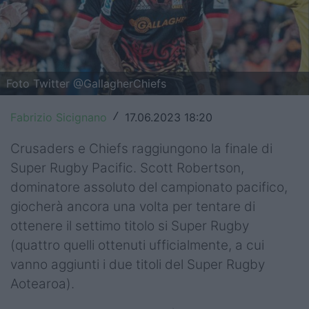
Top14
Premiership
Champions Cup
Foto Twitter @GallagherChiefs
Challenge Cup
Fabrizio Sicignano
17.06.2023 18:20
/
World Rugby
Crusaders e Chiefs raggiungono la finale di
Super Rugby Pacific. Scott Robertson,
Rugby World Cup
dominatore assoluto del campionato pacifico,
Super Rugby
giocherà ancora una volta per tentare di
ottenere il settimo titolo si Super Rugby
Rugby in TV
(quattro quelli ottenuti ufficialmente, a cui
Mercato
vanno aggiunti i due titoli del Super Rugby
Aotearoa).
Serie A Elite