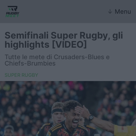
↓
Menu
Semifinali Super Rugby, gli
highlights [VIDEO]
Nazionale
Tutte le mete di Crusaders-Blues e
Chiefs-Brumbies
Nazionali giovanili
SUPER RUGBY
Rugby Sevens
FIR
Internazionale
6 Nazioni
United Rugby Championship