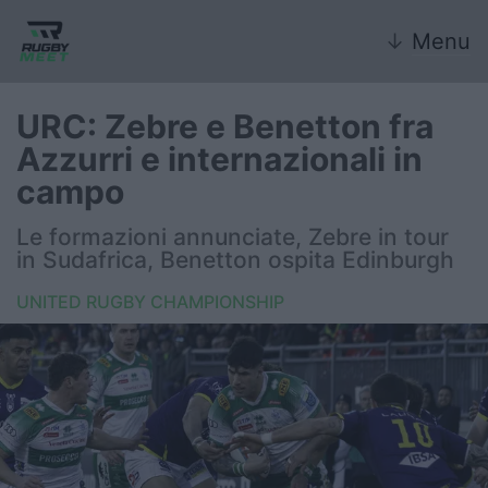
↓
Menu
URC: Zebre e Benetton fra
Azzurri e internazionali in
Nazionale
campo
Nazionali giovanili
Le formazioni annunciate, Zebre in tour
in Sudafrica, Benetton ospita Edinburgh
Rugby Sevens
UNITED RUGBY CHAMPIONSHIP
FIR
Internazionale
6 Nazioni
United Rugby Championship