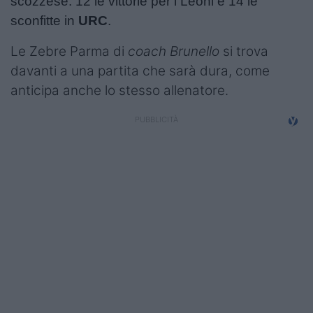
scozzese: 12 le vittorie per i Leoni e 14 le
sconfitte in
URC
.
Le Zebre Parma di
coach Brunello
si trova
davanti a una partita che sarà dura, come
anticipa anche lo stesso allenatore.