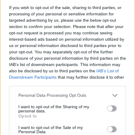
Rugby
If you wish to opt-out of the sale, sharing to third parties, or
Benetton:
15 Rhyno Smith, 14 Ignacio Mendy,
processing of your personal or sensitive information for
targeted advertising by us, please use the below opt-out
13 Tommaso Menoncello, 12 Ignacio Brex, 11
section to confirm your selection. Please note that after your
Paolo Odogwu, 10 Jacob Umaga, 9 Andy Uren,
opt-out request is processed you may continue seeing
8 Toa Halafihi, 7 Manuel Zuliani, 6 Alessandro
interest-based ads based on personal information utilized by
us or personal information disclosed to third parties prior to
Izekor, 5 Eli Snyman (c), 4 Scott Scrafton, 3
your opt-out. You may separately opt-out of the further
Simone Ferrari, 2 Bautista Bernasconi, 1
disclosure of your personal information by third parties on the
Thomas Gallo
IAB’s list of downstream participants. This information may
also be disclosed by us to third parties on the
IAB’s List of
Panchina:
16 Agustin Creevy, 17 Mirco
Downstream Participants
that may further disclose it to other
Spagnolo, 18 Giosué Zilocchi, 19 Federico
third parties.
Ruzza, 20 Riccardo Favretto, 21 Michele
Personal Data Processing Opt Outs
Lamaro, 22 Alessandro Garbisi, 23 Tomas
Albornoz
I want to opt-out of the Sharing of my
personal data.
Opted In
Edinburgh:
15 Wes Goosen, 14 Matt Currie, 13
I want to opt-out of the Sale of my
James Lang, 12 Mosese Tuipulotu, 11 Ross
Personal Data.