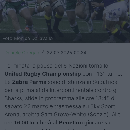
Top14
Premiership
Champions Cup
Foto Monica Dallavalle
Challenge Cup
Daniele Goegan
22.03.2025 00:34
/
World Rugby
Terminata la pausa del 6 Nazioni torna lo
Rugby World Cup
United Rugby Championship
con il 13° turno.
Le
Zebre
Parma
sono di stanza in Sudafrica
Super Rugby
per la prima sfida intercontinentale contro gli
Rugby in TV
Sharks, sfida in programma alle ore 13:45 di
sabato 22 marzo e trasmessa su Sky Sport
Mercato
Arena, arbitra Sam Grove-White (Scozia). Alle
Serie A Elite
ore 16:00 toccherà al
Benetton
giocare sul