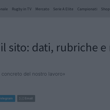
onale
Rugby in TV
Mercato
Serie A Elite
Campionati
Shop
l sito: dati, rubriche 
so concreto del nostro lavoro»
Telegram
Email