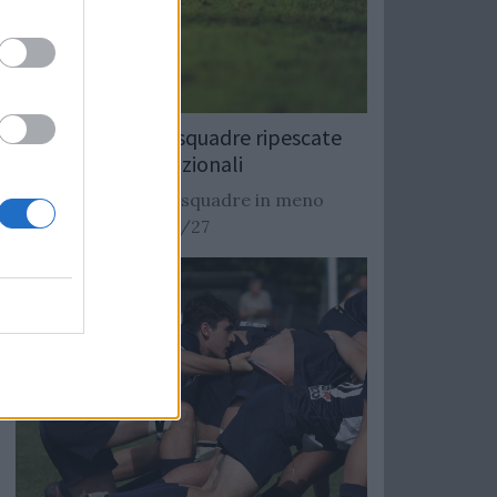
Rugby: Record di squadre ripescate
nei campionati nazionali
Si stimano oltre 20 squadre in meno
dalla stagione 2026/27