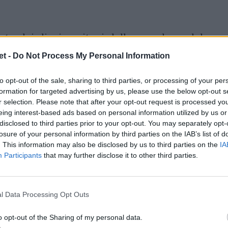
to dei dieci capitani delle squadre e del
fatta alla presentazione del campionato a
t -
Do Not Process My Personal Information
izza con immediatezza l'intenzione di
to opt-out of the sale, sharing to third parties, or processing of your per
ne proficua, e non in conflitto come in
formation for targeted advertising by us, please use the below opt-out s
r ha infatti immediatamente riconosciuto
r selection. Please note that after your opt-out request is processed y
e proprio per l'elezione di Duodo. Sotto la
eing interest-based ads based on personal information utilized by us or
disclosed to third parties prior to your opt-out. You may separately opt-
ieci club di Serie A Elite, a dimostrare allo
losure of your personal information by third parties on the IAB’s list of
 società abbinata all'unione d'intenti. È un
. This information may also be disclosed by us to third parties on the
IA
Participants
that may further disclose it to other third parties.
si, atleti e addetti ai lavori un punto di
o sul massimo campionato nazionale e la
sguardo particolare verso la community
l Data Processing Opt Outs
ogettato per una navigazione intuitiva e
o opt-out of the Sharing of my personal data.
stato realizzato dall'azienda Area Italia di