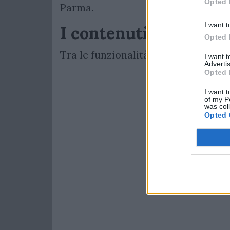
Opted 
Parma.
I want t
I contenuti
Opted 
Tra le funzionalità principali del p
I want 
Advertis
Opted 
I want t
of my P
was col
Opted 