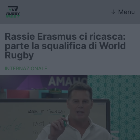
↓
Menu
Rassie Erasmus ci ricasca:
parte la squalifica di World
Nazionale
Rugby
Nazionali giovanili
INTERNAZIONALE
Rugby Sevens
FIR
Internazionale
6 Nazioni
United Rugby Championship