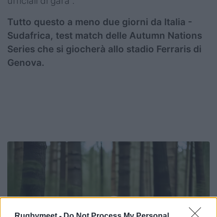
ufficiali di gara”.
Tutto questo a meno due giorni da Italia -
Sudafrica, test match delle Autumn Nations
Series che si giocherà allo stadio Ferraris di
Genova.
Rugbymeet -
Do Not Process My Personal