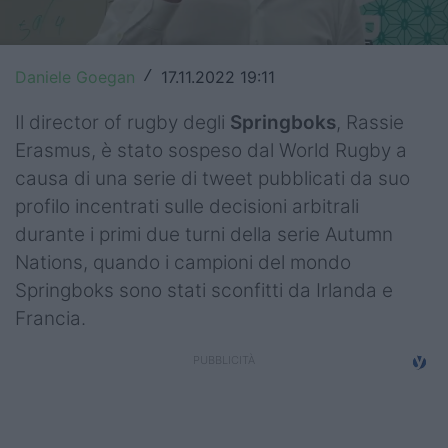
Top14
Premiership
Daniele Goegan
17.11.2022 19:11
/
Champions Cup
Il director of rugby degli
Springboks
, Rassie
Erasmus, è stato sospeso dal World Rugby a
Challenge Cup
causa di una serie di tweet pubblicati da suo
World Rugby
profilo incentrati sulle decisioni arbitrali
durante i primi due turni della serie Autumn
Rugby World Cup
Nations, quando i campioni del mondo
Springboks sono stati sconfitti da Irlanda e
Super Rugby
Francia.
Rugby in TV
Mercato
Serie A Elite