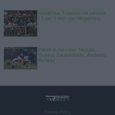
Sudafrica: Erasmus ne cambia
13 per il test con l'Argentina
Pillole di mercato: Neculai,
Oubina, Zarantonello, Andretti,
Berlese
Cookie Policy