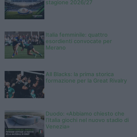
stagione 2026/27
Italia femminile: quattro
esordienti convocate per
Merano
All Blacks: la prima storica
formazione per la Great Rivalry
Duodo: «Abbiamo chiesto che
l’Italia giochi nel nuovo stadio di
Venezia»