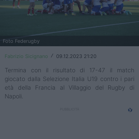
Top14
Premiership
Champions Cup
Foto Federugby
Challenge Cup
Fabrizio Sicignano
09.12.2023 21:20
/
World Rugby
Termina con il risultato di 17-47 il match
Rugby World Cup
giocato dalla Selezione Italia U19 contro i pari
età della Francia al Villaggio del Rugby di
Super Rugby
Napoli.
Rugby in TV
Mercato
Serie A Elite