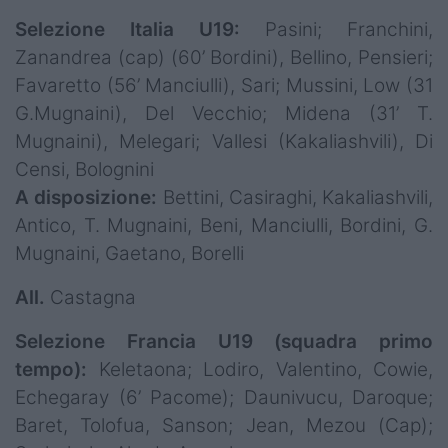
Selezione Italia U19:
Pasini; Franchini,
Zanandrea (cap) (60’ Bordini), Bellino, Pensieri;
Favaretto (56’ Manciulli), Sari; Mussini, Low (31
G.Mugnaini), Del Vecchio; Midena (31’ T.
Mugnaini), Melegari; Vallesi (Kakaliashvili), Di
Censi, Bolognini
A disposizione:
Bettini, Casiraghi, Kakaliashvili,
Antico, T. Mugnaini, Beni, Manciulli, Bordini, G.
Mugnaini, Gaetano, Borelli
All.
Castagna
Selezione Francia U19 (squadra primo
tempo):
Keletaona; Lodiro, Valentino, Cowie,
Echegaray (6’ Pacome); Daunivucu, Daroque;
Baret, Tolofua, Sanson; Jean, Mezou (Cap);