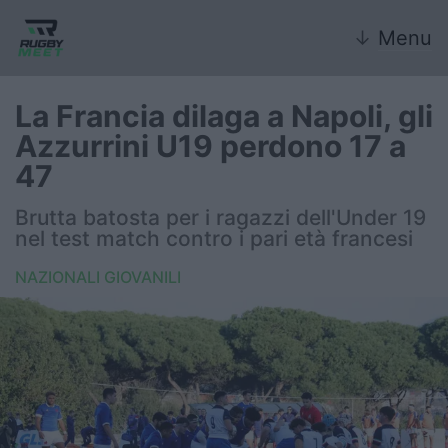
↓
Menu
La Francia dilaga a Napoli, gli
Azzurrini U19 perdono 17 a
Nazionale
47
Nazionali giovanili
Brutta batosta per i ragazzi dell'Under 19
nel test match contro i pari età francesi
Rugby Sevens
NAZIONALI GIOVANILI
FIR
Internazionale
6 Nazioni
United Rugby Championship