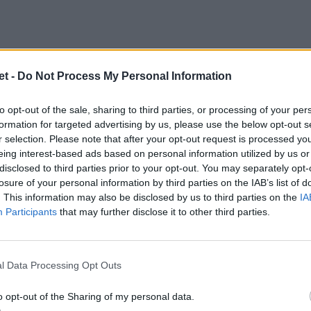
t -
Do Not Process My Personal Information
to opt-out of the sale, sharing to third parties, or processing of your per
formation for targeted advertising by us, please use the below opt-out s
r selection. Please note that after your opt-out request is processed y
i strategia?
eing interest-based ads based on personal information utilized by us or
disclosed to third parties prior to your opt-out. You may separately opt-
evista anche un'insolita panchina con sette
losure of your personal information by third parties on the IAB’s list of
. This information may also be disclosed by us to third parties on the
IA
rova che la Francia cercherà di stroncare
Participants
that may further disclose it to other third parties.
ità, gli impatti fisici. Una strategia che nel
 13-13
e il palo di Garbisi che poteva dare
i. Speriamo che a Roma la storia si ripeta,
l Data Processing Opt Outs
ei francesi.
o opt-out of the Sharing of my personal data.