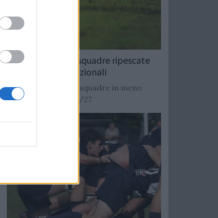
Rugby: Record di squadre ripescate
nei campionati nazionali
Si stimano oltre 20 squadre in meno
dalla stagione 2026/27