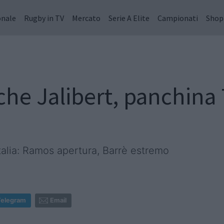
onale
Rugby in TV
Mercato
Serie A Elite
Campionati
Shop
che Jalibert, panchina 
Italia: Ramos apertura, Barrè estremo
Telegram
Email