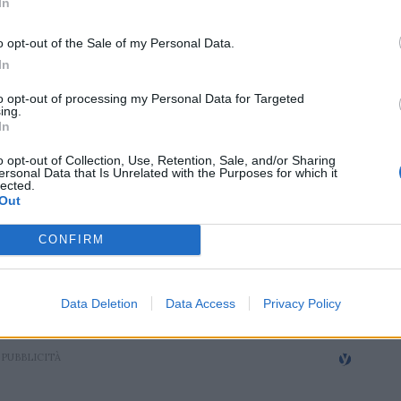
rè estremo
In
o opt-out of the Sale of my Personal Data.
ompensare la squalifica di Ntamack farà le
In
stremo Leo Barrè - scrivono Maxime Raulin
to opt-out of processing my Personal Data for Targeted
Equipe - Il parigino, ripresosi da una
ing.
In
n gennaio prima del torneo, dovrebbe
etterà a Thomas Ramos d'essere allineato
o opt-out of Collection, Use, Retention, Sale, and/or Sharing
ersonal Data that Is Unrelated with the Purposes for which it
 il capitano Antoine Dupont. È lo schema
lected.
Out
 le sue prime selezioni negli ultimi due
ei test autunnali, alternandosi con Romain
CONFIRM
osto a Roma a scapito di Jalibert, che
5 riservisti, fuori dalla lista dei 23 del
Data Deletion
Data Access
Privacy Policy