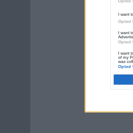
Opted 
I want t
Opted 
I want 
Advertis
Opted 
I want t
of my P
was col
Opted 