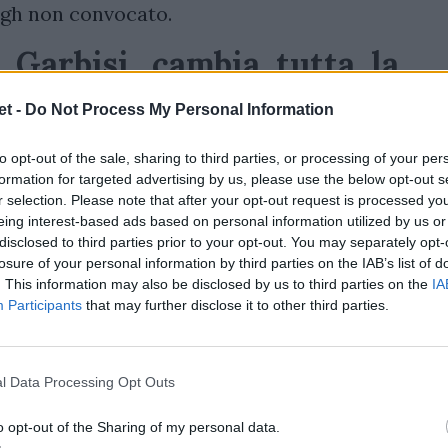
nagh non convocato.
i Garbisi, cambia tutta la
per Bertaccini
t -
Do Not Process My Personal Information
ano a gestire la regia del primo XV dopo
to opt-out of the sale, sharing to third parties, or processing of your per
Guinness Sei Nazioni 2024 a Roma contro
formation for targeted advertising by us, please use the below opt-out s
on
Quesada
in panchina. Il tecnico della
r selection. Please note that after your opt-out request is processed y
eing interest-based ads based on personal information utilized by us or
ima linea con Ferrari, Nicotera e Fischetti
disclosed to third parties prior to your opt-out. You may separately opt-
ti entrati nella ripresa ad Udine. Prima
losure of your personal information by third parties on the IAB’s list of
. This information may also be disclosed by us to third parties on the
IA
o
Bertaccini
, esordiente trequarti in forza
Participants
that may further disclose it to other third parties.
l Data Processing Opt Outs
o opt-out of the Sharing of my personal data.