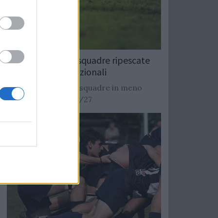
Rugby: Record di squadre ripescate
nei campionati nazionali
Si stimano oltre 20 squadre in meno
dalla stagione 2026/27