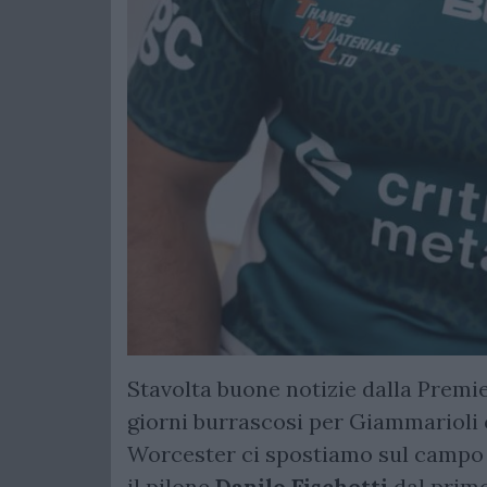
Stavolta buone notizie dalla Premie
giorni burrascosi per Giammarioli e
Worcester ci spostiamo sul campo
il pilone
Danilo Fischetti
dal primo