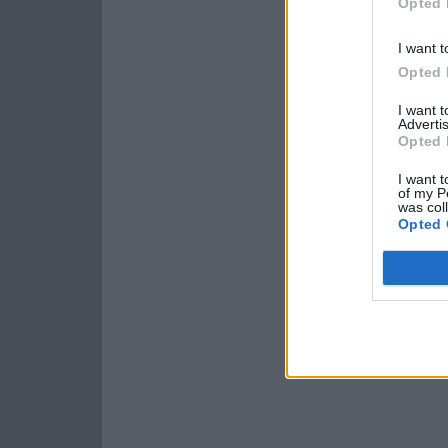
Opted 
I want t
Opted 
I want 
Advertis
Opted 
I want t
of my P
was col
Opted 