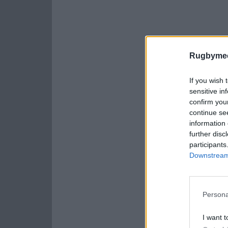
Rugbymee
If you wish 
sensitive in
confirm you
continue se
information 
further disc
participants
Downstream 
Persona
I want t