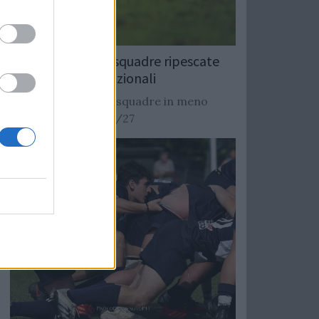
Rugby: Record di squadre ripescate
nei campionati nazionali
Si stimano oltre 20 squadre in meno
dalla stagione 2026/27