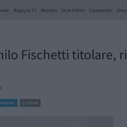
onale
Rugby in TV
Mercato
Serie A Elite
Campionati
Shop
lo Fischetti titolare, 
8
Telegram
Email