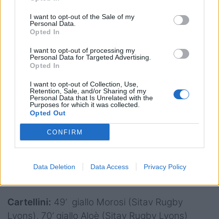
Coletto, Mazzone, Manente (40’ Cerioni);
I want to opt-out of the Sale of my
Garbisi (66’ Bassich), Cervellin (CAP);
Personal Data.
Opted In
Semenzato; Vianello, Marello, Lubiato (55’
Carraro), Grassi(70’ Sottana); Spironello (70’
I want to opt-out of processing my
Personal Data for Targeted Advertising.
Florian), Stefani (72’ Silva), Gentile (58’
Opted In
Pasqual);
I want to opt-out of Collection, Use,
Retention, Sale, and/or Sharing of my
All.
Onori
Personal Data that Is Unrelated with the
Purposes for which it was collected.
Opted Out
Arb.
Filippo Vinci (Rovigo)
AA1
: Lorenzo Sacchetto (Rovigo)
AA2
:
CONFIRM
Federico Boraso (Rovigo)
Quarto Uomo
: Simone Boaretto (Rovigo)
Data Deletion
Data Access
Privacy Policy
TMO
: /
Cartellini:
49’ giallo Morosi (Sitav Rugby
Lyons), 70’ giallo Aloè (Sitav Rugby Lyons)