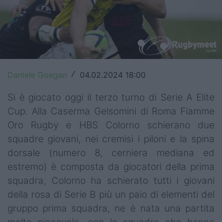
Top14
Premiership
Champions Cup
Daniele Goegan
04.02.2024 18:00
/
Challenge Cup
Si è giocato oggi il terzo turno di Serie A Elite
World Rugby
Cup. Alla Caserma Gelsomini di Roma Fiamme
Rugby World Cup
Oro Rugby e HBS Colorno schierano due
squadre giovani, nei cremisi i piloni e la spina
Super Rugby
dorsale (numero 8, cerniera mediana ed
Rugby in TV
estremo) è composta da giocatori della prima
squadra, Colorno ha schierato tutti i giovani
Mercato
della rosa di Serie B più un paio di elementi del
gruppo prima squadra, ne è nata una partita
Serie A Elite