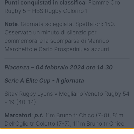
Punti conquistati in classifica
: Fiamme Oro
Rugby 5 – HBS Rugby Colorno 1
Note
: Giornata soleggiata. Spettatori: 150.
Osservato un minuto di silenzio per
commemorare la scomparsa di Manrico
Marchetto e Carlo Prosperini, ex azzurri
Piacenza – 04 febbraio 2024 ore 14.30
Serie A Elite Cup - II giornata
Sitav Rugby Lyons v Mogliano Veneto Rugby 54
- 19 (40-14)
Marcatori
:
p.t.
1’ m Bruno tr Chico (7-0), 8’ m
Dell’Oglio tr Coletto (7-7), 11’ m Bruno tr Chico
(14-7), 16’ m Manente tr Coletto (14-14), 20’ m