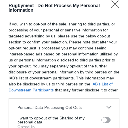
De Rossi tr Chico (21-14), 25’ m Bance tr Chico
Rugbymeet -
Do Not Process My Personal
Information
(28-14), 29’ m Paz (33-14), 36 m Zaridze tr
Chico (40-14).
s.t.
43’ m De Rossi tr Chico (47-
If you wish to opt-out of the sale, sharing to third parties, or
14), 49’ m Grassi (47-19), 62’ m Bruno tr Chico
processing of your personal or sensitive information for
targeted advertising by us, please use the below opt-out
(54-19).
section to confirm your selection. Please note that after your
opt-out request is processed you may continue seeing
Sitav Rugby Lyons:
Del Bono; Cuminetti, Paz
interest-based ads based on personal information utilized by
(63’ Beghi), Zaridze (76’ Acosta), Bruno (CAP)
us or personal information disclosed to third parties prior to
(63’ Rodina); Chico (63’ Via G.), Fontana;
your opt-out. You may separately opt-out of the further
disclosure of your personal information by third parties on the
Moretto, Bance (58’ Conti); Henderson,
IAB’s list of downstream participants. This information may
Pisicchio (52’ Salerno), Bottacci (52’
also be disclosed by us to third parties on the
IAB’s List of
Cemicetti); Morosi (62’ Bottacci), De Rossi (63’
Downstream Participants
that may further disclose it to other
third parties.
Cristian), Acosta (55’ Aloè);
Personal Data Processing Opt Outs
All.
Urdaneta
I want to opt-out of the Sharing of my
personal data.
Mogliano Veneto Rugby:
Dell’Oglio, Benetello,
Opted In