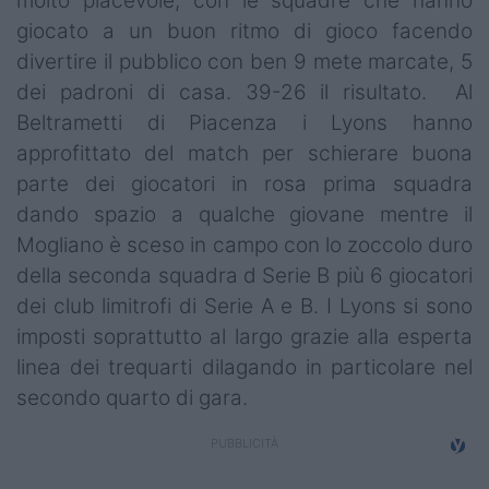
molto piacevole, con le squadre che hanno
Campionati
giocato a un buon ritmo di gioco facendo
divertire il pubblico con ben 9 mete marcate, 5
Serie A
dei padroni di casa. 39-26 il risultato. Al
Serie B
Beltrametti di Piacenza i Lyons hanno
approfittato del match per schierare buona
Serie C
parte dei giocatori in rosa prima squadra
Femminile
dando spazio a qualche giovane mentre il
Mogliano è sceso in campo con lo zoccolo duro
Giovanili
della seconda squadra d Serie B più 6 giocatori
dei club limitrofi di Serie A e B. I Lyons si sono
Coppa Italia
imposti soprattutto al largo grazie alla esperta
Minirugby
linea dei trequarti dilagando in particolare nel
secondo quarto di gara.
Eventi
Top10