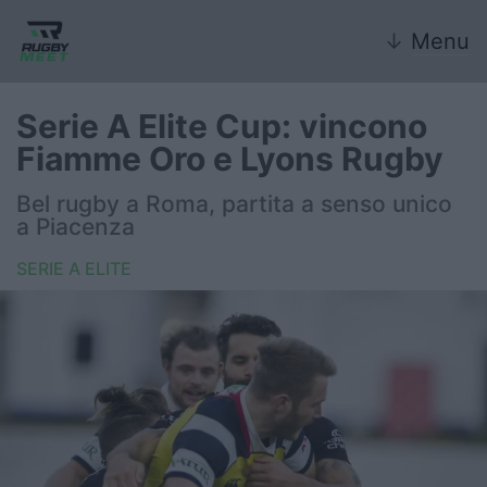
↓
Menu
Serie A Elite Cup: vincono
Fiamme Oro e Lyons Rugby
Nazionale
Bel rugby a Roma, partita a senso unico
a Piacenza
Nazionali giovanili
SERIE A ELITE
Rugby Sevens
FIR
Internazionale
6 Nazioni
United Rugby Championship