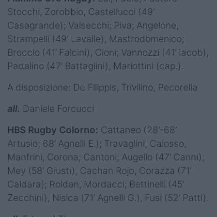
Stocchi, Zorobbio, Castellucci (49’
Casagrande); Valsecchi; Piva; Angelone,
Strampelli (49’ Lavalle), Mastrodomenico;
Broccio (41’ Falcini), Cioni; Vannozzi (41’ Iacob),
Padalino (47’ Battaglini), Mariottini (cap.).
A disposizione: De Filippis, Trivilino, Pecorella
all.
Daniele Forcucci
HBS Rugby Colorno:
Cattaneo (28’-68’
Artusio; 68’ Agnelli E.); Travaglini, Calosso,
Manfrini, Corona; Cantoni; Augello (47’ Canni);
Mey (58’ Giusti), Cachan Rojo, Corazza (71’
Caldara); Roldan, Mordacci; Bettinelli (45’
Zecchini), Nisica (71’ Agnelli G.), Fusi (52’ Patti).