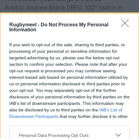
Arbitro: Andrew Brace (IRFU, 102° match in
Urc)
AR 1: Mike Adamson (SRU) AR 2: Jonny Perriam
Rugbymeet -
Do Not Process My Personal
Information
(SRU)
TMO: Brian McNeice (IRFU)
If you wish to opt-out of the sale, sharing to third parties, or
processing of your personal or sensitive information for
Sabato 19 aprile
targeted advertising by us, please use the below opt-out
section to confirm your selection. Please note that after your
2) Emirates Lions v
opt-out request is processed you may continue seeing
interest-based ads based on personal information utilized by
Benetton
us or personal information disclosed to third parties prior to
your opt-out. You may separately opt-out of the further
Emirates Airline Park, Johannesburg, ore 13.45
disclosure of your personal information by third parties on the
IAB’s list of downstream participants. This information may
Arbitro: Craig Evans (WRU, 65° match)
also be disclosed by us to third parties on the
IAB’s List of
AR 1: Griffin Colby (SARU) AR 2: Hanru van
Downstream Participants
that may further disclose it to other
Rooyen (SARU)
third parties.
TMO: Adam Jones (WRU)
Personal Data Processing Opt Outs