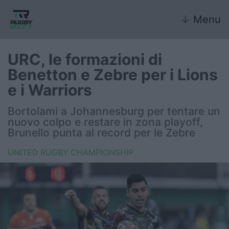
↓
Menu
URC, le formazioni di
Benetton e Zebre per i Lions
Nazionale
e i Warriors
Nazionali giovanili
Bortolami a Johannesburg per tentare un
nuovo colpo e restare in zona playoff,
Rugby Sevens
Brunello punta al record per le Zebre
UNITED RUGBY CHAMPIONSHIP
FIR
Internazionale
6 Nazioni
United Rugby Championship