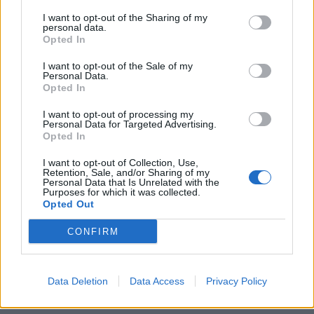
3) DHL Stormers v
I want to opt-out of the Sharing of my
personal data.
Connacht
Opted In
I want to opt-out of the Sale of my
DHL Stadium, Città del Capo, ore 16
Personal Data.
Opted In
Arbitro: Sam Grove-White (SRU, 52° match)
AR 1: Cwengile Jadezweni (SARU) AR 2:
I want to opt-out of processing my
Personal Data for Targeted Advertising.
Stephan Geldenhuys (SARU)
Opted In
TMO: Hollie Davidson (SRU)
I want to opt-out of Collection, Use,
Retention, Sale, and/or Sharing of my
4) Ospreys v Cardiff Rugby
Personal Data that Is Unrelated with the
Purposes for which it was collected.
Opted Out
Principality Stadium, Cardiff, ore 16
Arbitro: Ben Connor (WRU, 2° match)
CONFIRM
AR 1: Ben Whitehouse (WRU) AR 2: Ben
Breakspear (WRU)
Data Deletion
Data Access
Privacy Policy
TMO: Aled Griffiths (WRU)