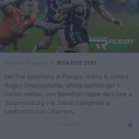
Top14
Premiership
Champions Cup
Challenge Cup
World Rugby
Fabrizio Sicignano
18.04.2025 21:20
/
Rugby World Cup
Nel fine settimana di Pasqua ritorna lo United
Rugby Championship. Ultime battute per il
Super Rugby
torneo celtico, con Benetton ospite dei Lions a
Johannesburg e le Zebre impegnate al
Rugby in TV
Lanfranchi con i Warriors.
Mercato
Serie A Elite