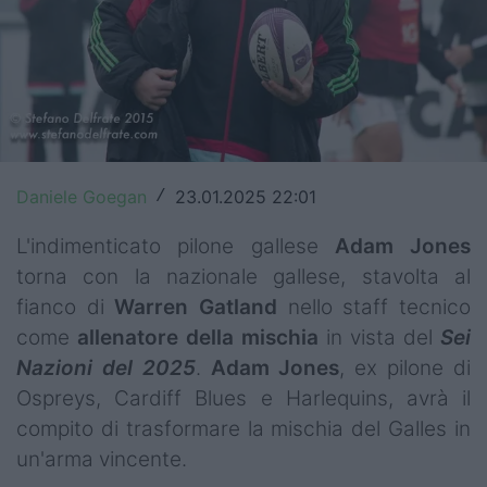
Top14
Premiership
Champions Cup
Challenge Cup
Daniele Goegan
23.01.2025 22:01
/
World Rugby
L'indimenticato pilone gallese
Adam Jones
Rugby World Cup
torna con la nazionale gallese, stavolta al
fianco di
Warren Gatland
nello staff tecnico
Super Rugby
come
allenatore
della
mischia
in vista del
Sei
Rugby in TV
Nazioni del 2025
.
Adam Jones
, ex pilone di
Ospreys, Cardiff Blues e Harlequins, avrà il
Mercato
compito di trasformare la mischia del Galles in
un'arma vincente.
Serie A Elite