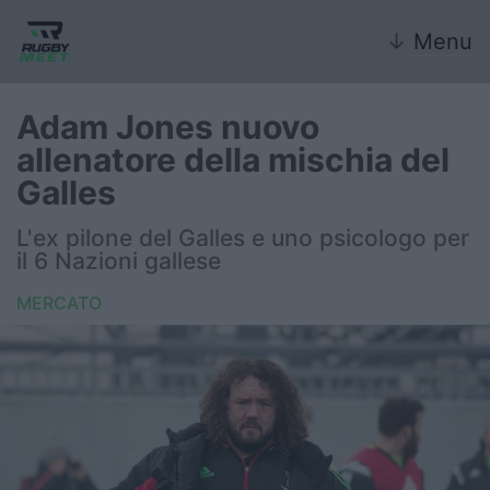
↓
Menu
Adam Jones nuovo
allenatore della mischia del
Nazionale
Galles
Nazionali giovanili
L'ex pilone del Galles e uno psicologo per
il 6 Nazioni gallese
Rugby Sevens
MERCATO
FIR
Internazionale
6 Nazioni
United Rugby Championship