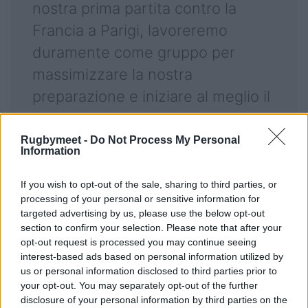
nostra prima partita contro la
Francia a Parigi, lavoreremo
duramente come gruppo per
massimizzare la nostra
preparazione e iniziare al meglio il
6 Nazioni".
Rugbymeet -
Do Not Process My Personal
Information
> Il calendario del 6
If you wish to opt-out of the sale, sharing to third parties, or
processing of your personal or sensitive information for
Nazioni 2025 <
targeted advertising by us, please use the below opt-out
section to confirm your selection. Please note that after your
opt-out request is processed you may continue seeing
interest-based ads based on personal information utilized by
us or personal information disclosed to third parties prior to
your opt-out. You may separately opt-out of the further
disclosure of your personal information by third parties on the