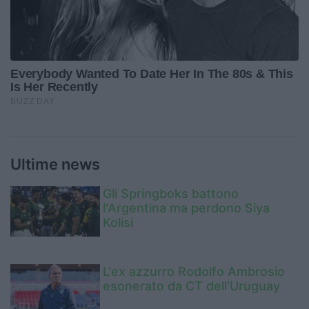
Ultime news
Gli Springboks battono
l'Argentina ma perdono Siya
Kolisi
L'ex azzurro Rodolfo Ambrosio
esonerato da CT dell'Uruguay