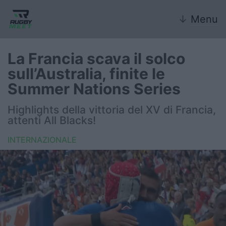
↓
Menu
La Francia scava il solco
sull’Australia, finite le
Nazionale
Summer Nations Series
Nazionali giovanili
Highlights della vittoria del XV di Francia,
attenti All Blacks!
Rugby Sevens
INTERNAZIONALE
FIR
Internazionale
6 Nazioni
United Rugby Championship