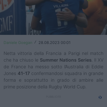
Top14
Premiership
Champions Cup
Challenge Cup
Daniele Goegan
28.08.2023 00:01
/
World Rugby
Netta vittoria della Francia a Parigi nel match
Rugby World Cup
che ha chiuso le
Summer Nations Series
. Il XV
de France ha messo sotto l’Australia di Eddie
Super Rugby
Jones
41-17
confermandosi squadra in grande
forma e soprattutto in grado di ambire alle
Rugby in TV
prime posizione della Rugby World Cup.
Mercato
Serie A Elite