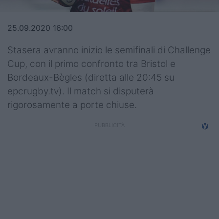
Top14
25.09.2020 16:00
Premiership
Stasera avranno inizio le semifinali di Challenge
Champions Cup
Cup, con il primo confronto tra Bristol e
Bordeaux-Bègles (diretta alle 20:45 su
Challenge Cup
epcrugby.tv). Il match si disputerà
World Rugby
rigorosamente a porte chiuse.
Rugby World Cup
Super Rugby
Rugby in TV
Mercato
Serie A Elite