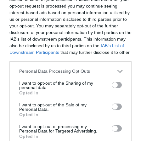
opt-out request is processed you may continue seeing
Stade Félix Mayol, Tolone
interest-based ads based on personal information utilized by
Referee:
Mike Adamson (Scotland)
us or personal information disclosed to third parties prior to
your opt-out. You may separately opt-out of the further
Assistenti:
Romain Poite (France), Alexandre
disclosure of your personal information by third parties on the
Ruiz (France)
IAB’s list of downstream participants. This information may
TMO:
Eric Gauzins (France)
also be disclosed by us to third parties on the
IAB’s List of
Downstream Participants
that may further disclose it to other
third parties.
Personal Data Processing Opt Outs
Foto Twitter
@aplenorugby
I want to opt-out of the Sharing of my
personal data.
Opted In
I want to opt-out of the Sale of my
Personal Data.
Opted In
I want to opt-out of processing my
Personal Data for Targeted Advertising.
Opted In