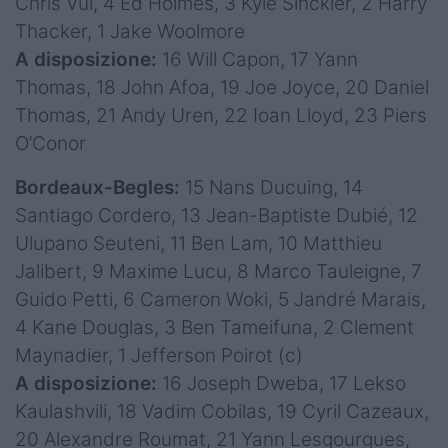
Chris Vui, 4 Ed Holmes, 3 Kyle Sinckler, 2 Harry
Thacker, 1 Jake Woolmore
A disposizione:
16 Will Capon, 17 Yann
Thomas, 18 John Afoa, 19 Joe Joyce, 20 Daniel
Thomas, 21 Andy Uren, 22 Ioan Lloyd, 23 Piers
O’Conor
Bordeaux-Begles:
15 Nans Ducuing, 14
Santiago Cordero, 13 Jean-Baptiste Dubié, 12
Ulupano Seuteni, 11 Ben Lam, 10 Matthieu
Jalibert, 9 Maxime Lucu, 8 Marco Tauleigne, 7
Guido Petti, 6 Cameron Woki, 5 Jandré Marais,
4 Kane Douglas, 3 Ben Tameifuna, 2 Clement
Maynadier, 1 Jefferson Poirot (c)
A disposizione:
16 Joseph Dweba, 17 Lekso
Kaulashvili, 18 Vadim Cobilas, 19 Cyril Cazeaux,
20 Alexandre Roumat, 21 Yann Lesgourgues,