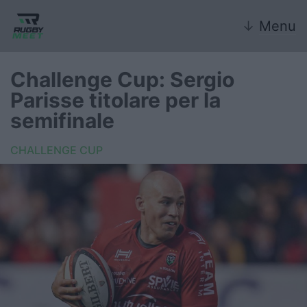
↓
Menu
Challenge Cup: Sergio
Parisse titolare per la
Nazionale
semifinale
Nazionali giovanili
CHALLENGE CUP
Rugby Sevens
FIR
Internazionale
6 Nazioni
United Rugby Championship