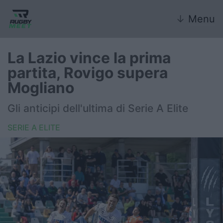
↓
Menu
La Lazio vince la prima
partita, Rovigo supera
Nazionale
Mogliano
Nazionali giovanili
Gli anticipi dell'ultima di Serie A Elite
Rugby Sevens
SERIE A ELITE
FIR
Internazionale
6 Nazioni
United Rugby Championship