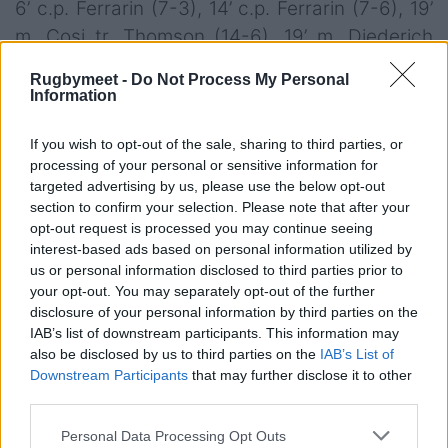
6’ c.p. Ferrarin (7-3), 14’ c.p. Ferrarin (7-6), 19’
m. Cosi tr. Thomson (14-6), 19’ m. Diederich
Ferrario tr. Thomson (21-6), 33’ c.p. Thomson
Rugbymeet -
Do Not Process My Personal
(24-6), 36’ c.p. Krsul (27-6), 38’ m. Peruzzo tr.
Information
Ferrarin (27-13);
s.t.
54’ m. Drago (27-18), 57’
If you wish to opt-out of the sale, sharing to third parties, or
m. Cadorini tr. Mostert (34-18), 65’ m. Vaccari
processing of your personal or sensitive information for
tr. Mostert (41-18), 75’ m. Gasperini tr. Ferrarin
targeted advertising by us, please use the below opt-out
(41-25), 77’ m. Paganin tr. Mostert, 80’ m.
section to confirm your selection. Please note that after your
opt-out request is processed you may continue seeing
Vanzella tr. Sutto (48-32)
interest-based ads based on personal information utilized by
FEMI-CZ Rovigo
: Belloni; Vaccari, Diederich
us or personal information disclosed to third parties prior to
Ferrario, Moscardi, Elettri; Thomson (41’
your opt-out. You may separately opt-out of the further
disclosure of your personal information by third parties on the
Mostert), Krsul (67’ Chillon); Paganin, Cosi (58’
IAB’s list of downstream participants. This information may
Meggiato), Berlese; Ferro (cap.) (48’ Zottola),
also be disclosed by us to third parties on the
IAB’s List of
Steolo (48’ Fourcade); Pomaro (41’ Swanepoel),
Downstream Participants
that may further disclose it to other
third parties.
Frangini (48’ Cadorini), Della Sala (48’
Leccioli).
Personal Data Processing Opt Outs