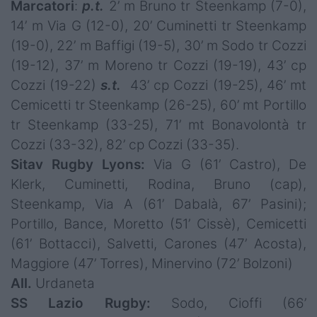
Marcatori
:
p.t.
2’ m Bruno tr Steenkamp (7-0),
14’ m Via G (12-0), 20’ Cuminetti tr Steenkamp
(19-0), 22’ m Baffigi (19-5), 30’ m Sodo tr Cozzi
(19-12), 37’ m Moreno tr Cozzi (19-19), 43’ cp
Cozzi (19-22)
s.t.
43’ cp Cozzi (19-25), 46’ mt
Cemicetti tr Steenkamp (26-25), 60’ mt Portillo
tr Steenkamp (33-25), 71’ mt Bonavolontà tr
Cozzi (33-32), 82’ cp Cozzi (33-35).
Sitav Rugby Lyons:
Via G (61’ Castro), De
Klerk, Cuminetti, Rodina, Bruno (cap),
Steenkamp, Via A (61’ Dabalà, 67’ Pasini);
Portillo, Bance, Moretto (51’ Cissè), Cemicetti
(61’ Bottacci), Salvetti, Carones (47’ Acosta),
Maggiore (47’ Torres), Minervino (72’ Bolzoni)
All.
Urdaneta
SS Lazio Rugby:
Sodo, Cioffi (66’