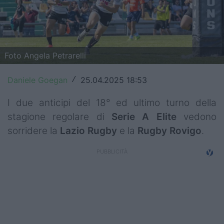
Top14
Premiership
Foto Angela Petrarelli
Champions Cup
Challenge Cup
Daniele Goegan
25.04.2025 18:53
/
World Rugby
I due anticipi del 18° ed ultimo turno della
stagione regolare di
Serie A Elite
vedono
Rugby World Cup
sorridere la
Lazio
Rugby
e la
Rugby
Rovigo
.
Super Rugby
Rugby in TV
Mercato
Serie A Elite