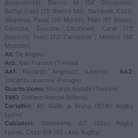
Bonavolontà), Bianco Mi (56’ Giovannini),
Baffigi (cap) (75’ Bianco Ma), Santarelli, Cozzi,
Albanese; Perez (56’ Morelli), Pilati (61’ Bruno),
Cannata, Zucconi, Cicchinelli, Cordì (75’
Pesucci), Pretz (72’ Carvascè) , Moreno (50’
Moscioni)
All.
De Angelis
Arb.
Alex Frasson (Treviso)
AA1
: Riccardo Angelucci (Livorno)
AA2
:
Vincenzo Iavarone (Perugia)
Quarto Uomo
: Riccardo Bonato (Treviso)
TMO
: Stefano Roscini (Milano)
Cartellini:
40’ Giallo a Bruno (SITAV Rugby
Lyons)
Calciatori:
Steenkamp 4/5 (Sitav Rugby
Lyons), Cozzi 6/8 (SS Lazio Rugby)