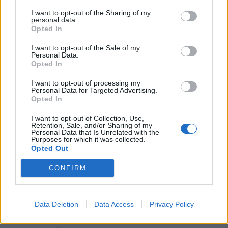
all.
Giazzon
I want to opt-out of the Sharing of my
Mogliano Veneto Rugby:
Peruzzo; Drago, Dal
personal data.
Opted In
Zilio (Cap.), Vanzella, Zulian; Ferrarin, Casilio
(69’ Fabi); Koroiyadi, Pettinelli (41’ Kingi),
I want to opt-out of the Sale of my
Personal Data.
Brevigliero (41’ Finotto); Baldino (67’ Sutto),
Opted In
Lazzaroni (41’ Pontarini); Ceccato N. (41’
I want to opt-out of processing my
Gallorini), Ferraro (41’ Gasperini), Borean (41’
Personal Data for Targeted Advertising.
Opted In
Aminu).
all.
Casellato
I want to opt-out of Collection, Use,
Retention, Sale, and/or Sharing of my
Arb.
Russo
Personal Data that Is Unrelated with the
Purposes for which it was collected.
AA1
Munarini,
AA2
Giurina
Opted Out
Quarta Giudice:
Boareto
CONFIRM
TMO:
Vivarini
Calciatori:
Thomson (FEMI-CZ Rovigo) 4/4,
Krsul (FEMI-CZ Rovigo) 1/1, Mostert (FEMI-CZ
Data Deletion
Data Access
Privacy Policy
Rovigo) 3/3; Ferrarin (Mogliano Veneto Rugby)