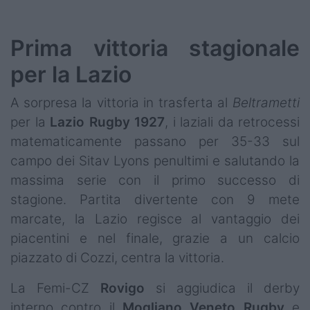
Podcast
Shop
Prima vittoria stagionale
per la Lazio
A sorpresa la vittoria in trasferta al
Beltrametti
per la
Lazio Rugby 1927
, i laziali da retrocessi
matematicamente passano per 35-33 sul
campo dei Sitav Lyons penultimi e salutando la
massima serie con il primo successo di
stagione. Partita divertente con 9 mete
marcate, la Lazio regisce al vantaggio dei
piacentini e nel finale, grazie a un calcio
piazzato di Cozzi, centra la vittoria.
La Femi-CZ
Rovigo
si aggiudica il derby
interno contro il
Mogliano Veneto Rugby
e