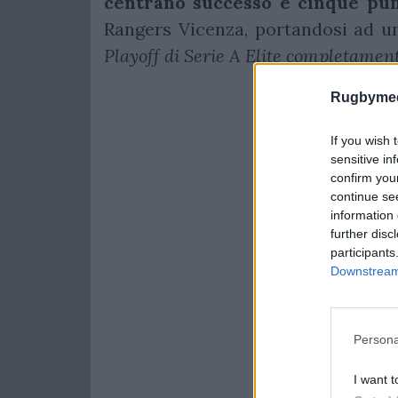
centrano successo e cinque pun
Rangers Vicenza, portandosi ad u
Playoff di Serie A Elite completament
Rugbymee
If you wish 
sensitive in
confirm you
continue se
information 
further disc
participants
Downstream 
Persona
I want t