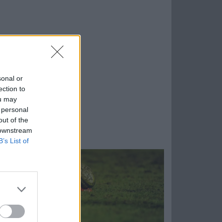
sonal or
ection to
ou may
 personal
out of the
 downstream
B’s List of