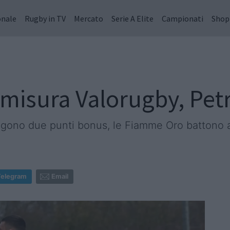
onale
Rugby in TV
Mercato
Serie A Elite
Campionati
Shop
 misura Valorugby, Petr
engono due punti bonus, le Fiamme Oro batton
Telegram
Email