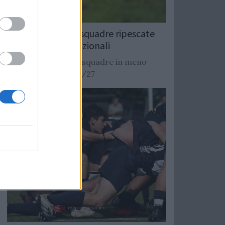
Rugby: Record di squadre ripescate
nei campionati nazionali
Si stimano oltre 20 squadre in meno
dalla stagione 2026/27