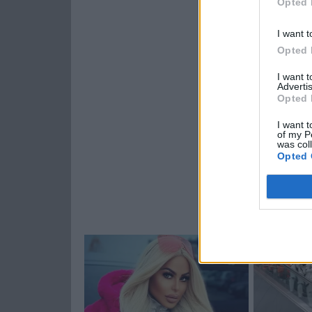
Opted 
I want t
Opted 
I want 
Advertis
Opted 
I want t
of my P
was col
Opted 