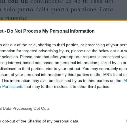
ti con un
convincente 25-45 in casa dei
n solo punto dalla quarta posizione.
Lotta
e riaperta!
t -
Do Not Process My Personal Information
to opt-out of the sale, sharing to third parties, or processing of your per
formation for targeted advertising by us, please use the below opt-out s
r selection. Please note that after your opt-out request is processed y
eing interest-based ads based on personal information utilized by us or
disclosed to third parties prior to your opt-out. You may separately opt-
losure of your personal information by third parties on the IAB’s list of
. This information may also be disclosed by us to third parties on the
IA
Participants
that may further disclose it to other third parties.
l Data Processing Opt Outs
o opt-out of the Sharing of my personal data.