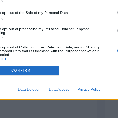
In
 dalla pioggia. Dovremo essere
o opt-out of the Sale of my Personal Data.
o tattico e giocare molto nel
In
un aspetto che farà una grande
to opt-out of processing my Personal Data for Targeted
ing.
In
o opt-out of Collection, Use, Retention, Sale, and/or Sharing
ersonal Data that Is Unrelated with the Purposes for which it
lected.
Out
CONFIRM
Data Deletion
Data Access
Privacy Policy