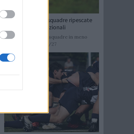
Rugby: Record di squadre ripescate
nei campionati nazionali
Si stimano oltre 20 squadre in meno
dalla stagione 2026/27