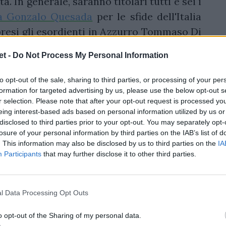
. In generale, saranno titolari tutti e sei i
a Gonzalo Quesada
per le sfide dell'Italia
resi gli esordienti in Azzurro Tommaso Di
La partita si potrà seguire live su Sky Sport
t -
Do Not Process My Personal Information
tobre e sarà arbitrata dal debuttante Ben
 e Rhys Jones.
to opt-out of the sale, sharing to third parties, or processing of your per
formation for targeted advertising by us, please use the below opt-out s
bre Massimo Brunello
r selection. Please note that after your opt-out request is processed y
eing interest-based ads based on personal information utilized by us or
disclosed to third parties prior to your opt-out. You may separately opt-
losure of your personal information by third parties on the IAB’s list of
. This information may also be disclosed by us to third parties on the
IA
la partita di Glasgow ma c'è stata
Participants
that may further disclose it to other third parties.
l corso della settimana da parte
aff. Abbiamo preparato bene la
l Data Processing Opt Outs
o una squadra dura da affrontare,
o opt-out of the Sharing of my personal data.
 spazi, anche se la partita sarà