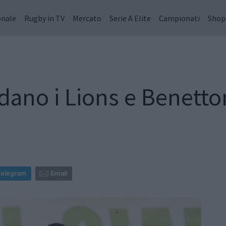
onale
Rugby in TV
Mercato
Serie A Elite
Campionati
Shop
dano i Lions e Benetton
Telegram
Email