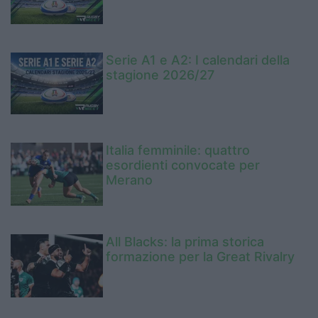
Serie A1 e A2: I calendari della
stagione 2026/27
Italia femminile: quattro
esordienti convocate per
Merano
All Blacks: la prima storica
formazione per la Great Rivalry