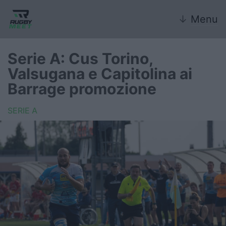
↓
Menu
Serie A: Cus Torino,
Valsugana e Capitolina ai
Nazionale
Barrage promozione
Nazionali giovanili
SERIE A
Rugby Sevens
FIR
Internazionale
6 Nazioni
United Rugby Championship