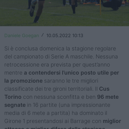
Top14
Premiership
Champions Cup
Daniele Goegan
10.05.2022 10:13
/
Challenge Cup
Si è conclusa domenica la stagione regolare
del campionato di Serie A maschile. Nessuna
World Rugby
retrocessione era prevista per quest’anno
Rugby World Cup
mentre
a contendersi l’unico posto utile per
la promozione
saranno le tre migliori
Super Rugby
classificate dei tre gironi territoriali. Il
Cus
Rugby in TV
Torino
con nessuna sconfitta e ben
96 mete
segnate
in 16 partite (una impressionante
Mercato
media di 6 mete a partita) ha dominato il
Girone 1 presentandosi ai Barrage con
miglior
Serie A Elite