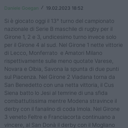
Top14
Daniele Goegan
19.02.2023 18:52
/
Premiership
Si è giocato oggi il 13° turno del campionato
nazionale di Serie B maschile di rugby per il
Champions Cup
Girone 1, 2 e 3, undicesimo turno invece solo
per il Girone 4 al sud. Nel Girone 1 nette vittorie
Challenge Cup
di Lecco, Monferrato e Amatori Milano
World Rugby
rispettivamente sulle meno quotate Varese,
Novara e Olbia, Savona la spunta di due punti
Rugby World Cup
sul Piacenza. Nel Girone 2 Viadana torna da
Super Rugby
San Benedetto con una netta vittoria, il Cus
Siena batto lo Jesi al temrine di una sfida
Rugby in TV
combattutissima mentre Modena stravince il
Mercato
derby con il fanalino di coda Imola. Nel Girone
3 veneto Feltre e Franciacorta continuano a
Serie A Elite
vincere, al San Donà il derby con il Mogliano