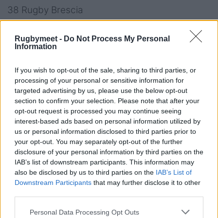
38 Rugby Brescia
36 Villorba Rugby
Rugbymeet -
Do Not Process My Personal
Information
36 Rugby San Donà
If you wish to opt-out of the sale, sharing to third parties, or
34 Castellana Rugby
processing of your personal or sensitive information for
targeted advertising by us, please use the below opt-out
14 Union Botticino Rugby
section to confirm your selection. Please note that after your
opt-out request is processed you may continue seeing
11 Rugby Mirano
interest-based ads based on personal information utilized by
us or personal information disclosed to third parties prior to
10 San Marco Rugby Venezia Mestre
your opt-out. You may separately opt-out of the further
disclosure of your personal information by third parties on the
9 Cus Padova Rugby
IAB’s list of downstream participants. This information may
also be disclosed by us to third parties on the
IAB’s List of
Downstream Participants
that may further disclose it to other
third parties.
Personal Data Processing Opt Outs