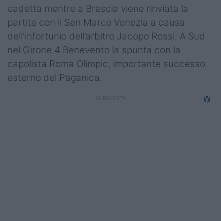
cadetta mentre a Brescia viene rinviata la
Campionati
partita con il San Marco Venezia a causa
Serie A
dell'infortunio dell’arbitro Jacopo Rossi. A Sud
nel Girone 4 Benevento la spunta con la
Serie B
capolista Roma Olimpic, importante successo
Serie C
esterno del Paganica.
Femminile
Giovanili
Coppa Italia
Minirugby
Eventi
Top10