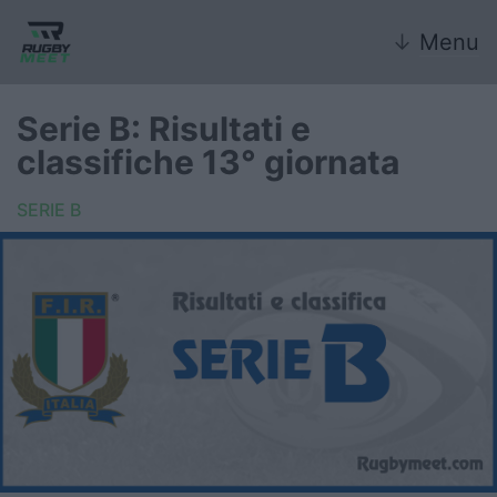
↓
Menu
Serie B: Risultati e
classifiche 13° giornata
Nazionale
SERIE B
Nazionali giovanili
Rugby Sevens
FIR
Internazionale
6 Nazioni
United Rugby Championship