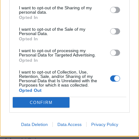
Classifica Girone 4
(11° turno)
I want to opt-out of the Sharing of my
personal data.
44 Rugby Roma Olimpic
Opted In
I want to opt-out of the Sale of my
41 Cus Catania
Personal Data.
Opted In
32 Polisportiva Paganica*
I want to opt-out of processing my
Personal Data for Targeted Advertising.
31 Unione Rugby Capitolina cadetta
Opted In
30 Frascati Rugby Club
I want to opt-out of Collection, Use,
Retention, Sale, and/or Sharing of my
Personal Data that Is Unrelated with the
29 Rugby Benevento*
Purposes for which it was collected.
Opted Out
25 Rugby L’Aquila
CONFIRM
22 US Roma
Data Deletion
Data Access
Privacy Policy
15 Messina Rugby