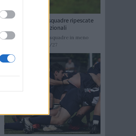
Rugby: Record di squadre ripescate
nei campionati nazionali
Si stimano oltre 20 squadre in meno
dalla stagione 2026/27