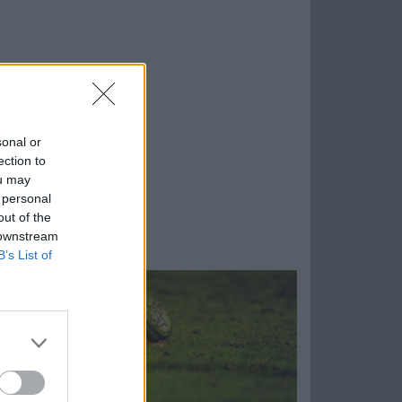
sonal or
ection to
ou may
 personal
out of the
 downstream
B’s List of