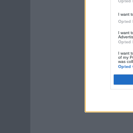
Opted 
I want t
Opted 
I want 
Advertis
Opted 
I want t
of my P
was col
Opted 