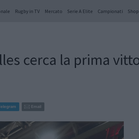
onale
Rugby in TV
Mercato
Serie A Elite
Campionati
Shop
lles cerca la prima vitt
Telegram
Email