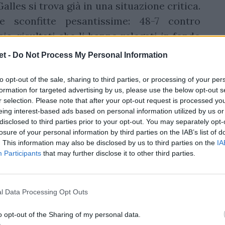
 Galles si trova già in una situazione critica.
 sconfitte pesantissime: 48-7 contro
cia, risultati che li hanno relegati in fondo
t -
Do Not Process My Personal Information
uovo commissario tecnico, alla vigilia
to opt-out of the sale, sharing to third parties, or processing of your per
scorso anno, aveva inizialmente acceso un
formation for targeted advertising by us, please use the below opt-out s
r selection. Please note that after your opt-out request is processed y
sono migliorati. Anzi.
eing interest-based ads based on personal information utilized by us or
disclosed to third parties prior to your opt-out. You may separately opt-
losure of your personal information by third parties on the IAB’s list of
. This information may also be disclosed by us to third parties on the
IA
Participants
that may further disclose it to other third parties.
l Data Processing Opt Outs
o opt-out of the Sharing of my personal data.