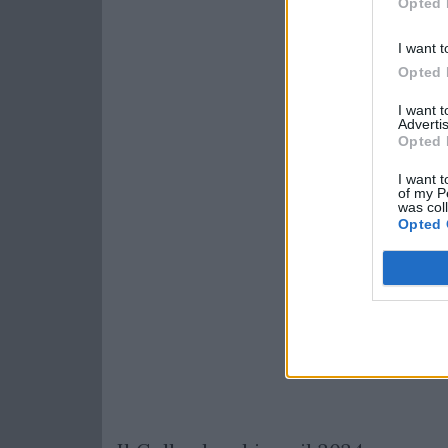
Opted 
I want t
Opted 
I want 
Advertis
Opted 
I want t
of my P
was col
Opted 