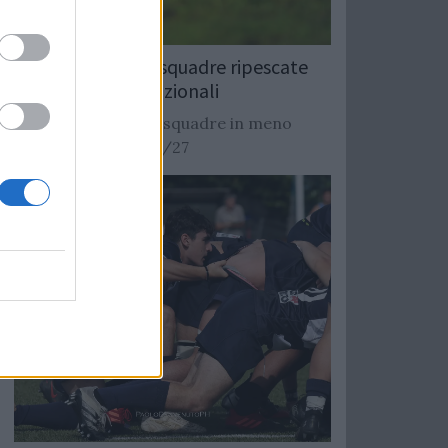
Rugby: Record di squadre ripescate
nei campionati nazionali
Si stimano oltre 20 squadre in meno
dalla stagione 2026/27