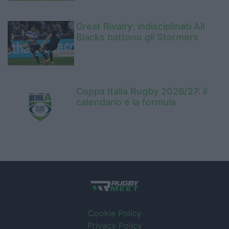
Great Rivalry: indisciplinati All
Blacks battono gli Stormers
Coppa Italia Rugby 2026/27: il
calendario e la formula
Cookie Policy
Privacy Policy