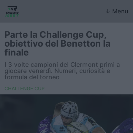
↓
Menu
Parte la Challenge Cup,
obiettivo del Benetton la
Nazionale
finale
Nazionali giovanili
I 3 volte campioni del Clermont primi a
giocare venerdì. Numeri, curiosità e
Rugby Sevens
formula del torneo
CHALLENGE CUP
FIR
Internazionale
6 Nazioni
United Rugby Championship