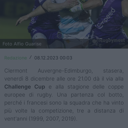
Top14
Premiership
Champions Cup
Foto Alfio Guarise
Challenge Cup
World Rugby
Redazione
08.12.2023 00:03
/
Rugby World Cup
Clermont Auvergne-Edimburgo, stasera,
venerdì 8 dicembre alle ore 21.00 dà il via alla
Super Rugby
Challenge Cup
e alla stagione delle coppe
europee di rugby. Una partenza col botto,
Rugby in TV
perché i francesi sono la squadra che ha vinto
Mercato
più volte la competizione, tre a distanza di
vent'anni (1999, 2007, 2019).
Serie A Elite