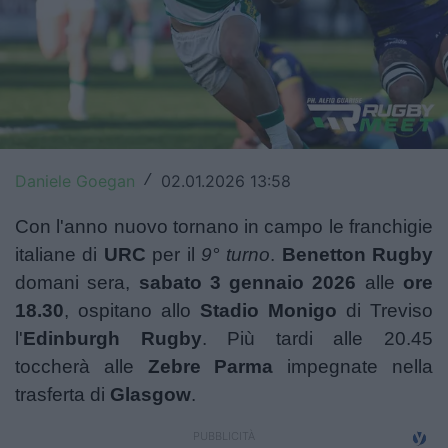
Top14
Premiership
Champions Cup
Challenge Cup
Daniele Goegan
02.01.2026 13:58
/
World Rugby
Con l'anno nuovo tornano in campo le franchigie
Rugby World Cup
italiane di
URC
per il
9° turno
.
Benetton
Rugby
domani sera,
sabato 3 gennaio 2026
alle
ore
Super Rugby
18.30
, ospitano allo
Stadio Monigo
di Treviso
Rugby in TV
l'
Edinburgh Rugby
. Più tardi alle 20.45
toccherà alle
Zebre
Parma
impegnate nella
Mercato
trasferta di
Glasgow
.
Serie A Elite