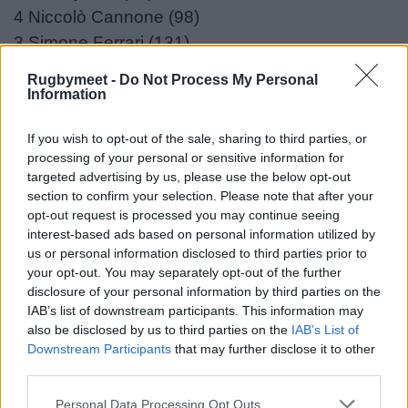
4 Niccolò Cannone (98)
3 Simone Ferrari (131)
2 Bautista Bernasconi (48)
Rugbymeet -
Do Not Process My Personal
1 Thomas Gallo (83)​
Information
A disposizione: 16 Nicholas Gasperini (5), 17
If you wish to opt-out of the sale, sharing to third parties, or
Destiny Aminu (10), 18 Giosué Zilocchi (39), 19
processing of your personal or sensitive information for
targeted advertising by us, please use the below opt-out
Scott Scrafton (23), 20 So'otala Fa'aso'o (9), 21
section to confirm your selection. Please note that after your
Andy Uren (50), 22 Rhyno Smith (82), 23
opt-out request is processed you may continue seeing
Malakai Fekitoa (38).
interest-based ads based on personal information utilized by
us or personal information disclosed to third parties prior to
your opt-out. You may separately opt-out of the further
()= presenze in biancoverde.
disclosure of your personal information by third parties on the
IAB’s list of downstream participants. This information may
*= esordiente
also be disclosed by us to third parties on the
IAB’s List of
Downstream Participants
that may further disclose it to other
Head Coach
: Calum MacRae.
third parties.
Indisponibili
: Tommaso Menoncello, Sebastian
Personal Data Processing Opt Outs