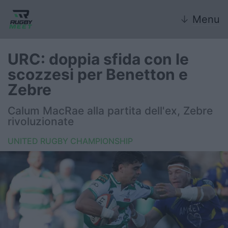
↓
Menu
URC: doppia sfida con le
scozzesi per Benetton e
Nazionale
Zebre
Nazionali giovanili
Calum MacRae alla partita dell'ex, Zebre
rivoluzionate
Rugby Sevens
UNITED RUGBY CHAMPIONSHIP
FIR
Internazionale
6 Nazioni
United Rugby Championship