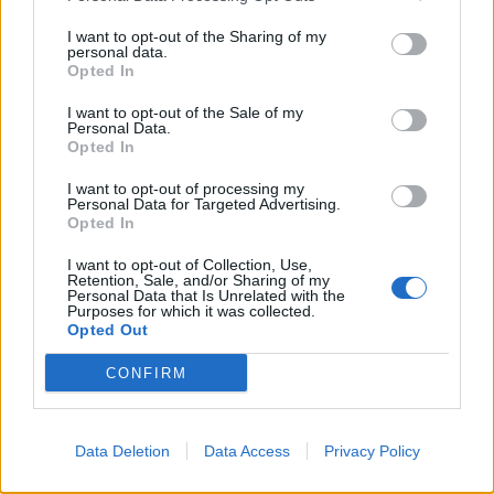
Negri, Ivan Nemer.
I want to opt-out of the Sharing of my
personal data.
Arbitro: Peter Martin (IRFU).
Opted In
Assistenti: Alberto Facaro (FIR) e Riccardo
I want to opt-out of the Sale of my
Bonato (FIR).
Personal Data.
Opted In
TMO: Leo Colgan (IRFU).
I want to opt-out of processing my
Personal Data for Targeted Advertising.
ZEBRE
PARMA
vs Glasgow
:
Opted In
I want to opt-out of Collection, Use,
15 Lorenzo Pani
Retention, Sale, and/or Sharing of my
Personal Data that Is Unrelated with the
14 Mirko Belloni
Purposes for which it was collected.
Opted Out
13 Giulio Bertaccini
12 Enrico Lucchin
CONFIRM
11 Albert Einstein Batista
10 Martin Roger Farias
Data Deletion
Data Access
Privacy Policy
9 Thomas Dominguez
8 Davide Ruggeri (Co-C)