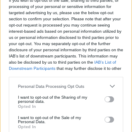
If you wish to opt-out of the sale, sharing to third parties, or
processing of your personal or sensitive information for
Arbitro:
Luc Ramos (France)
targeted advertising by us, please use the below opt-out
Assistenti:
Angus Gardner (Australia), Gianluca
section to confirm your selection. Please note that after your
Gnecchi (Italy)
opt-out request is processed you may continue seeing
interest-based ads based on personal information utilized by
TMO:
Mike Adamson (Scotland)
us or personal information disclosed to third parties prior to
FPRO:
Olly Hodges (Ireland)
your opt-out. You may separately opt-out of the further
disclosure of your personal information by third parties on the
IAB’s list of downstream participants. This information may
also be disclosed by us to third parties on the
IAB’s List of
➡️
Guarda il video Argentina - Inghilterra
con
Downstream Participants
that may further disclose it to other
third parties.
la meta finale di Van Poortvliet e tutti gli
highlights della partita!
Personal Data Processing Opt Outs
Video Highlights di
I want to opt-out of the Sharing of my
personal data.
Argentina - Inghilterra 17-
Opted In
22
I want to opt-out of the Sale of my
Personal Data.
Opted In