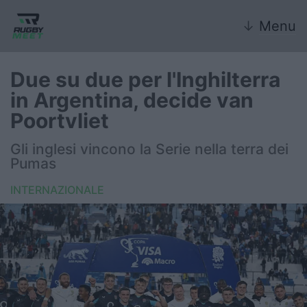
↓
Menu
Due su due per l'Inghilterra
in Argentina, decide van
Nazionale
Poortvliet
Nazionali giovanili
Gli inglesi vincono la Serie nella terra dei
Pumas
Rugby Sevens
INTERNAZIONALE
FIR
Internazionale
6 Nazioni
United Rugby Championship