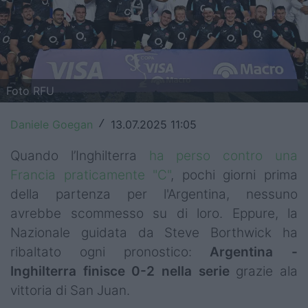
Top14
Premiership
Champions Cup
Foto RFU
Challenge Cup
Daniele Goegan
13.07.2025 11:05
/
World Rugby
Quando l’Inghilterra
ha perso contro una
Rugby World Cup
Francia praticamente "C"
, pochi giorni prima
della partenza per l'Argentina, nessuno
Super Rugby
avrebbe scommesso su di loro. Eppure, la
Rugby in TV
Nazionale guidata da Steve Borthwick ha
ribaltato ogni pronostico:
Argentina -
Mercato
Inghilterra finisce 0-2 nella serie
grazie ala
vittoria di San Juan.
Serie A Elite