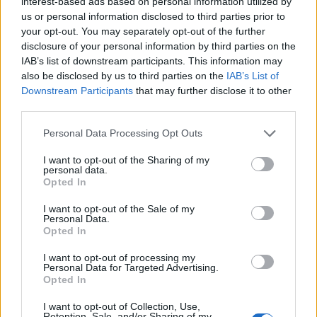
interest-based ads based on personal information utilized by
us or personal information disclosed to third parties prior to
your opt-out. You may separately opt-out of the further
disclosure of your personal information by third parties on the
IAB’s list of downstream participants. This information may
also be disclosed by us to third parties on the
IAB’s List of
Downstream Participants
that may further disclose it to other
third parties.
Italia v Australia 26-19 (9-
Personal Data Processing Opt Outs
12 p.t.)
I want to opt-out of the Sharing of my
personal data.
Tabellino:
7' cp. Garbisi (3-0), 11' cp. Garbisi (6-
Opted In
0), 21' meta Faessler (6-5), 32' meta Bell tr.
I want to opt-out of the Sale of my
Kellaway (6-12), 37' cp. Garbisi (9-12), 49' cp.
Personal Data.
Garbisi (12-12), 52' meta Gordon tr. Kellaway
Opted In
(12-19), 60' meta Lynagh tr. Garbisi (19-19), 62'
I want to opt-out of processing my
Personal Data for Targeted Advertising.
meta Ioane tr. Garbisi (26-19)
Opted In
Calciatori
: 6/6 Paolo Garbisi (Italia), 2/3 Andrew
I want to opt-out of Collection, Use,
Kellaway (Australia)
Retention, Sale, and/or Sharing of my