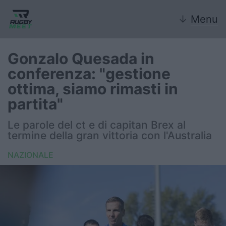
↓
Menu
Gonzalo Quesada in
conferenza: "gestione
Nazionale
ottima, siamo rimasti in
partita"
Nazionali giovanili
Le parole del ct e di capitan Brex al
Rugby Sevens
termine della gran vittoria con l'Australia
FIR
NAZIONALE
Internazionale
6 Nazioni
United Rugby Championship