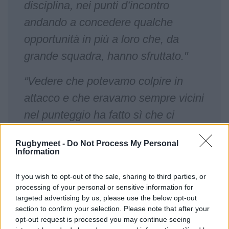
disciplina, nei punti d’incontro
andando a concedere qualche
opportunità in più a loro che, da
grande squadra, hanno sfruttato."
“Vedere che potevamo colpire in
attacco e che eravamo sempre vicini
nel punteggio ha fatto sì che ci
credessimo fino alla fine. Abbiamo
Rugbymeet -
Do Not Process My Personal
continuato a seguire il nostro piano
Information
di gioco e alla fine questo ha pagato.
If you wish to opt-out of the sale, sharing to third parties, or
Vogliamo controllare tutto quello che
processing of your personal or sensitive information for
è in nostro controllo: gli episodi che
targeted advertising by us, please use the below opt-out
section to confirm your selection. Please note that after your
accadono non ci riguardano”
opt-out request is processed you may continue seeing