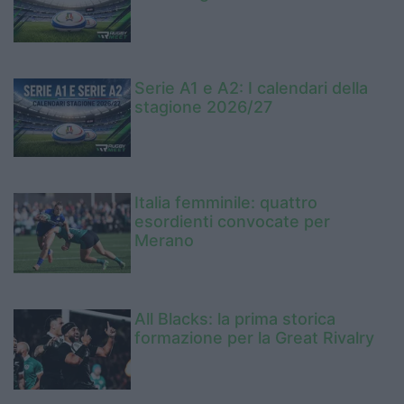
Serie A1 e A2: I calendari della
stagione 2026/27
Italia femminile: quattro
esordienti convocate per
Merano
All Blacks: la prima storica
formazione per la Great Rivalry