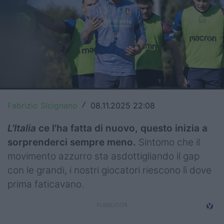
Top14
Premiership
Champions Cup
Challenge Cup
World Rugby
Fabrizio Sicignano
08.11.2025 22:08
/
Rugby World Cup
L'Italia
ce l'ha fatta di nuovo, questo inizia a
sorprenderci sempre meno.
Sintomo che il
Super Rugby
movimento azzurro sta asdottigliando il gap
Rugby in TV
con le grandi, i nostri giocatori riescono lì dove
prima faticavano.
Mercato
Serie A Elite