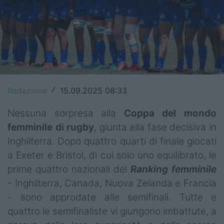
Top14
Premiership
Champions Cup
Challenge Cup
Redazione
15.09.2025 08:33
/
World Rugby
Nessuna sorpresa alla
Coppa del mondo
Rugby World Cup
femminile di rugby
, giunta alla fase decisiva in
Inghilterra. Dopo quattro quarti di finale giocati
Super Rugby
a Exeter e Bristol, di cui solo uno equilibrato, le
Rugby in TV
prime quattro nazionali del
Ranking femminile
- Inghilterra, Canada, Nuova Zelanda e Francia
Mercato
- sono approdate alle semifinali. Tutte e
quattro le semifinaliste vi giungono imbattute, a
Serie A Elite