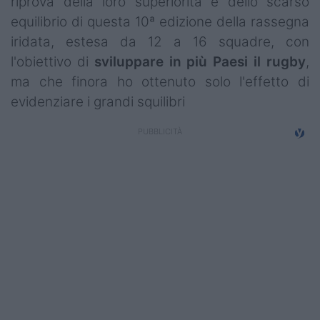
riprova della loro superiorità e dello scarso
Campionati
equilibrio di questa 10ª edizione della rassegna
iridata, estesa da 12 a 16 squadre, con
Serie A
l'obiettivo di
sviluppare in più Paesi il rugby
,
Serie B
ma che finora ho ottenuto solo l'effetto di
evidenziare i grandi squilibri
Serie C
Femminile
Giovanili
Coppa Italia
Minirugby
Eventi
Top10