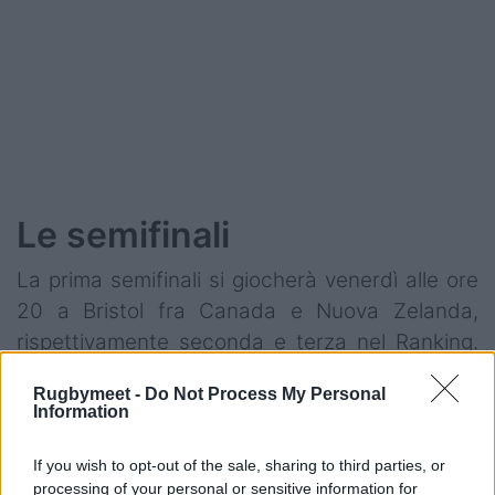
Le semifinali
La prima semifinali si giocherà venerdì alle ore
20 a Bristol fra Canada e Nuova Zelanda,
rispettivamente seconda e terza nel Ranking.
L'altra semifinale si disputerà sempre a Bristol
Rugbymeet -
Do Not Process My Personal
sabato alle ore 15,30 fra Inghilterra e Francia,
Information
rispettivamente prima e quarta nel Ranking.
If you wish to opt-out of the sale, sharing to third parties, or
processing of your personal or sensitive information for