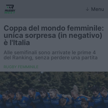
↓
Menu
Coppa del mondo femminile:
unica sorpresa (in negativo)
Nazionale
è l'Italia
Nazionali giovanili
Alle semifinali sono arrivate le prime 4
del Ranking, senza perdere una partita
Rugby Sevens
RUGBY FEMMINILE
FIR
Internazionale
6 Nazioni
United Rugby Championship