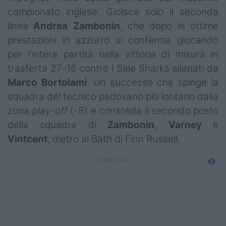
Campionati
campionato inglese. Gioisce solo il seconda
linea
Andrea Zambonin
, che dopo le ottime
Serie A
prestazioni in azzurro si conferma giocando
Serie B
per l'intera partita nella vittoria di misura in
trasferta 27-16 contro i Sale Sharks allenati da
Serie C
Marco
Bortolami
. Un successo che spinge la
squadra del tecnico padovano più lontano dalla
Femminile
zona
play-off
(-8) e consolida il secondo posto
Giovanili
della squadra di
Zambonin
,
Varney
e
Vintcent
, dietro al Bath di Finn Russell.
Coppa Italia
Minirugby
Eventi
Top10