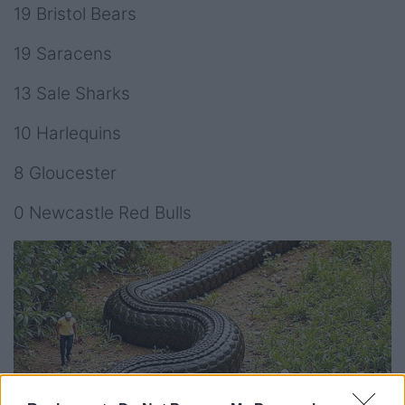
19 Bristol Bears
19 Saracens
13 Sale Sharks
10 Harlequins
8 Gloucester
0 Newcastle Red Bulls