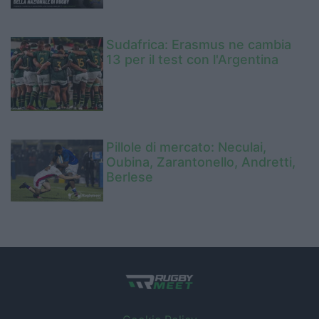
Sudafrica: Erasmus ne cambia
13 per il test con l'Argentina
Pillole di mercato: Neculai,
Oubina, Zarantonello, Andretti,
Berlese