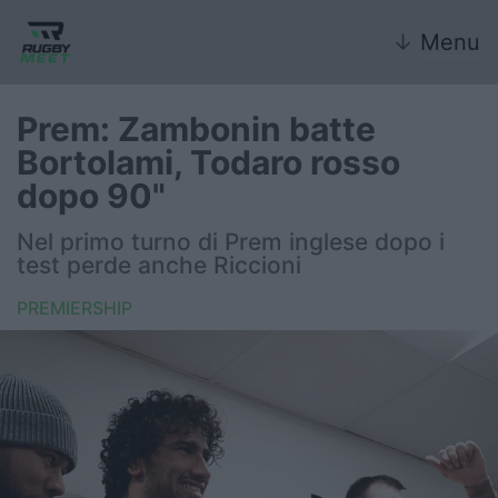
↓
Menu
Prem: Zambonin batte
Bortolami, Todaro rosso
Nazionale
dopo 90"
Nazionali giovanili
Nel primo turno di Prem inglese dopo i
test perde anche Riccioni
Rugby Sevens
PREMIERSHIP
FIR
Internazionale
6 Nazioni
United Rugby Championship