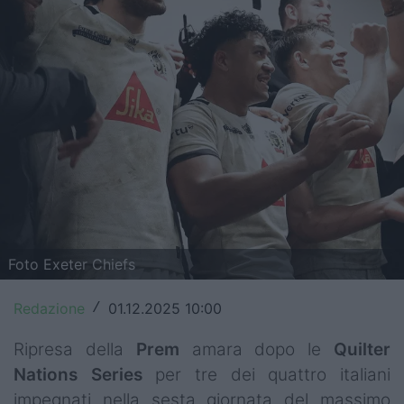
Top14
Premiership
Champions Cup
Challenge Cup
World Rugby
Rugby World Cup
Super Rugby
Foto Exeter Chiefs
Rugby in TV
Redazione
01.12.2025 10:00
/
Mercato
Ripresa della
Prem
amara dopo le
Quilter
Nations Series
per tre dei quattro italiani
Serie A Elite
impegnati nella sesta giornata del massimo