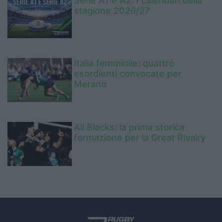
Serie A1 e A2: I calendari della
stagione 2026/27
Italia femminile: quattro
esordienti convocate per
Merano
All Blacks: la prima storica
formazione per la Great Rivalry