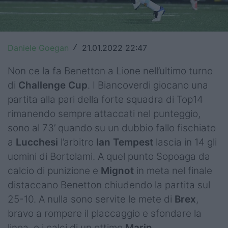
Top14
Premiership
Daniele Goegan
21.01.2022 22:47
/
Champions Cup
Non ce la fa Benetton a Lione nell’ultimo turno
Challenge Cup
di
Challenge Cup
. I Biancoverdi giocano una
partita alla pari della forte squadra di Top14
World Rugby
rimanendo sempre attaccati nel punteggio,
Rugby World Cup
sono al 73’ quando su un dubbio fallo fischiato
a
Lucchesi
l’arbitro
Ian Tempest
lascia in 14 gli
Super Rugby
uomini di Bortolami. A quel punto Sopoaga da
calcio di punizione e
Mignot
in meta nel finale
Rugby in TV
distaccano Benetton chiudendo la partita sul
Mercato
25-10. A nulla sono servite le mete di
Brex
,
bravo a rompere il placcaggio e sfondare la
Serie A Elite
linea, e i calci di un ottimo
Marin
.