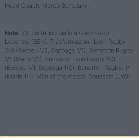
Head Coach: Marco Bortolami.
Note
: 73′ cartellino giallo a Gianmarco
Lucchesi (BEN). Trasformazioni: Lyon Rugby
2/3 (Berdeu 1/2, Sopoaga 1/1); Benetton Rugby
1/1 (Marin 1/1). Punizioni: Lyon Rugby 2/3
(Berdeu 1/1, Sopoaga 1/2); Benetton Rugby: 1/1
(Marin 1/1). Man of the match: Doussain (LYO).