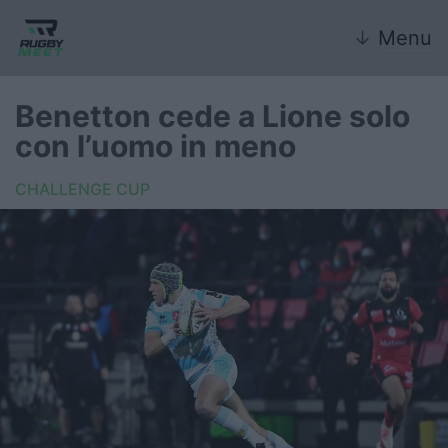
↓
Menu
Benetton cede a Lione solo
con l’uomo in meno
Nazionale
CHALLENGE CUP
Nazionali giovanili
Rugby Sevens
FIR
Internazionale
6 Nazioni
United Rugby Championship