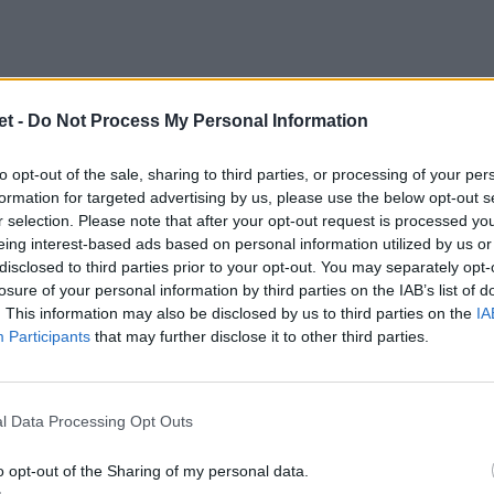
a
t -
Do Not Process My Personal Information
 Lamb in Giappone? Finora ha giocato due
ato scorso persa 28-22 dal Canon Eagles
to opt-out of the sale, sharing to third parties, or processing of your per
itolare in terza linea, lato chiuso, e ha
formation for targeted advertising by us, please use the below opt-out s
r selection. Please note that after your opt-out request is processed y
figiano Lekima Nasamila. Curiosità: nel sito
eing interest-based ads based on personal information utilized by us or
e del torneo è riportata la percentuale di
disclosed to third parties prior to your opt-out. You may separately opt-
losure of your personal information by third parties on the IAB’s list of
lista gara. Negli Eagleas contro l'Urayasu il
. This information may also be disclosed by us to third parties on the
IA
 il resto di Nuova Zelanda, Sudafrica,
Participants
that may further disclose it to other third parties.
a menzione all'Italia, per loro Lamb è un
l Data Processing Opt Outs
o opt-out of the Sharing of my personal data.