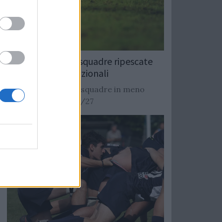
Rugby: Record di squadre ripescate
nei campionati nazionali
Si stimano oltre 20 squadre in meno
dalla stagione 2026/27