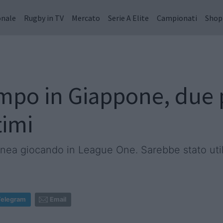
onale
Rugby in TV
Mercato
Serie A Elite
Campionati
Shop
mpo in Giappone, due 
timi
inea giocando in League One. Sarebbe stato utile
Telegram
Email