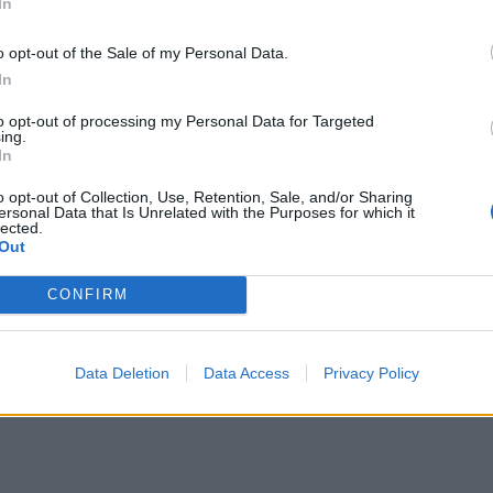
osì si chiama il massimo campionato, è alla
In
conda presenza. La prima l'ha fatta nella
o opt-out of the Sale of my Personal Data.
 Eagles contro gli Shizoka Blues Revs. L'ex
In
in seconda linea e è stato sostituito al 40'
to opt-out of processing my Personal Data for Targeted
tutto quindi per lui 99' giocati su 320'
ing.
In
o opt-out of Collection, Use, Retention, Sale, and/or Sharing
ersonal Data that Is Unrelated with the Purposes for which it
lected.
Out
CONFIRM
Data Deletion
Data Access
Privacy Policy