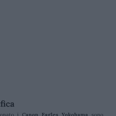
fica
ionato i
Canon Eagles Yokohama
sono