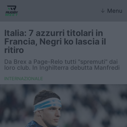
↓
Menu
Italia: 7 azzurri titolari in
Francia, Negri ko lascia il
Nazionale
ritiro
Nazionali giovanili
Da Brex a Page-Relo tutti "spremuti" dai
loro club. In Inghilterra debutta Manfredi
Rugby Sevens
INTERNAZIONALE
FIR
Internazionale
6 Nazioni
United Rugby Championship