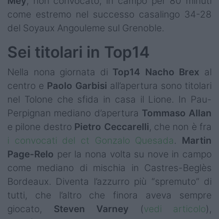
Mey
, non convocato, in campo per 80 minuti
come estremo nel successo casalingo 34-28
del Soyaux Angouleme sul Grenoble.
Sei titolari in Top14
Nella nona giornata di
Top14
Nacho
Brex
al
centro e
Paolo
Garbisi
all’apertura sono titolari
nel Tolone che sfida in casa il Lione. In Pau-
Perpignan mediano d’apertura
Tommaso
Allan
e pilone destro
Pietro Ceccarelli
, che non è fra
i convocati del ct Gonzalo Quesada
.
Martin
Page-Relo
per la nona volta su nove in campo
come mediano di mischia in Castres-Beglès
Bordeaux. Diventa l’azzurro più “spremuto” di
tutti, che l’altro che finora aveva sempre
giocato,
Steven
Varney
(
vedi articolo
),