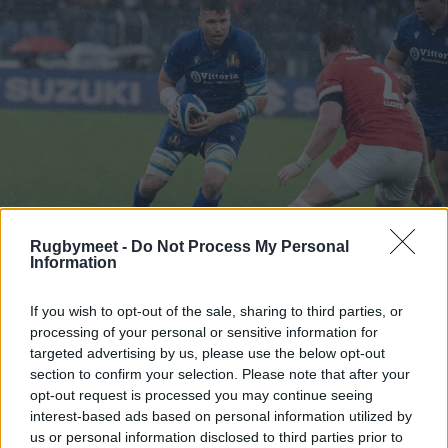
Rugbymeet -
Do Not Process My Personal
Information
L’infortunio a Negri
If you wish to opt-out of the sale, sharing to third parties, or
processing of your personal or sensitive information for
Sebastian Negri
non farà parte della lista degli
targeted advertising by us, please use the below opt-out
section to confirm your selection. Please note that after your
atleti della Nazionale Maschile convocati per il
opt-out request is processed you may continue seeing
match contro l’Australia in calendario il
interest-based ads based on personal information utilized by
prossimo 8 novembre alle 18.40 al
Bluenergy
us or personal information disclosed to third parties prior to