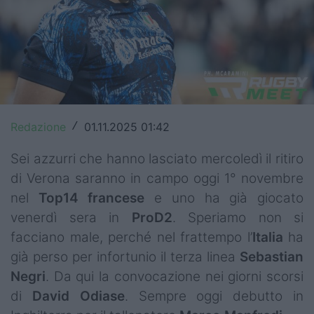
Top14
Premiership
Champions Cup
Challenge Cup
Redazione
01.11.2025 01:42
/
World Rugby
Sei azzurri che hanno lasciato mercoledì il ritiro
Rugby World Cup
di Verona saranno in campo oggi 1° novembre
nel
Top14 francese
e uno ha già giocato
Super Rugby
venerdì sera in
ProD2
. Speriamo non si
Rugby in TV
facciano male, perché nel frattempo l’
Italia
ha
già perso per infortunio il terza linea
Sebastian
Mercato
Negri
. Da qui la convocazione nei giorni scorsi
di
David
Odiase
. Sempre oggi debutto in
Serie A Elite