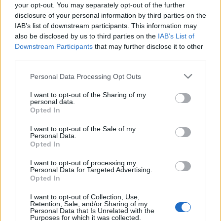
your opt-out. You may separately opt-out of the further
Stadium
di Udine.
disclosure of your personal information by third parties on the
Il giocatore, dopo una congiunta valutazione
IAB’s list of downstream participants. This information may
effettuata dallo staff medico della Nazionale e
also be disclosed by us to third parties on the
IAB’s List of
Downstream Participants
that may further disclose it to other
del suo club di appartenenza, non potrà
third parties.
proseguire il raduno con l’Italia a causa del
Personal Data Processing Opt Outs
perdurare dei postumi di un infortunio alla
caviglia riportato recentemente durante
I want to opt-out of the Sharing of my
personal data.
l’attività con il
Benetton
Rugby
.
Opted In
Al fine di garantire il pieno recupero da parte
I want to opt-out of the Sale of my
dell’atleta – con l’obiettivo di averlo in campo il
Personal Data.
Opted In
prima possibile –
Sebastian
Negri
ritornerà a
Treviso per iniziare il percorso riabilitativo che
I want to opt-out of processing my
Personal Data for Targeted Advertising.
sarà monitorato congiuntamente dallo staff
Opted In
medico della Nazionale e del suo club di
I want to opt-out of Collection, Use,
appartenenza.
Retention, Sale, and/or Sharing of my
Personal Data that Is Unrelated with the
Purposes for which it was collected.