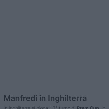
Manfredi in Inghilterra
In Inghilterra si gioca il 3° turno di
Prem Cup
. In