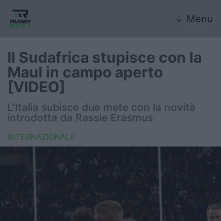
↓
Menu
Il Sudafrica stupisce con la
Maul in campo aperto
Nazionale
[VIDEO]
Nazionali giovanili
L'Italia subisce due mete con la novità
introdotta da Rassie Erasmus
Rugby Sevens
INTERNAZIONALE
FIR
Internazionale
6 Nazioni
United Rugby Championship