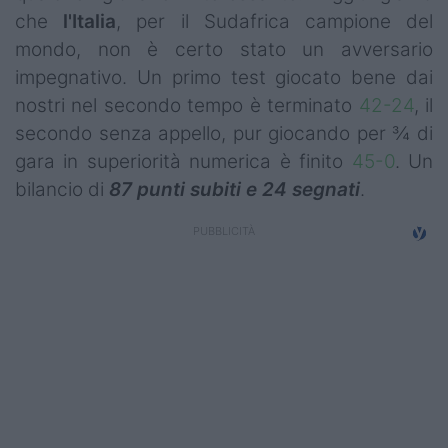
Campionati
che
l'Italia
, per il Sudafrica campione del
mondo, non è certo stato un avversario
Serie A
impegnativo. Un primo test giocato bene dai
nostri nel secondo tempo è terminato
42-24
, il
Serie B
secondo senza appello, pur giocando per ¾ di
Serie C
gara in superiorità numerica è finito
45-0
. Un
bilancio di
87 punti subiti e 24 segnati
.
Femminile
Giovanili
Coppa Italia
Minirugby
Eventi
Top10