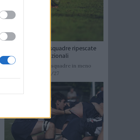
Rugby: Record di squadre ripescate
nei campionati nazionali
Si stimano oltre 20 squadre in meno
dalla stagione 2026/27