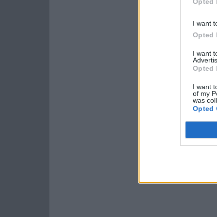
Opted 
I want t
Opted 
I want 
Advertis
Opted 
I want t
of my P
was col
Opted 