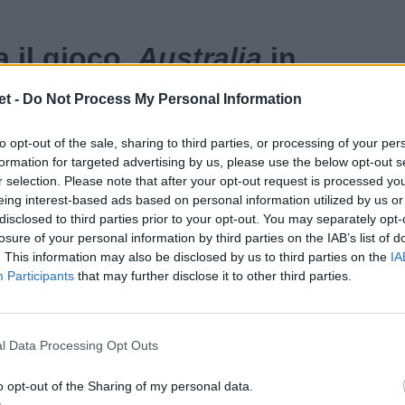
 il gioco,
Australia
in
t -
Do Not Process My Personal Information
adre, sull'Accor Stadium di Sydney cade una
to opt-out of the sale, sharing to third parties, or processing of your per
ano subito, tanta pressione nella percussione
formation for targeted advertising by us, please use the below opt-out s
r selection. Please note that after your opt-out request is processed y
 Suaalii, offload per
Dylan Pietsch
che vola
eing interest-based ads based on personal information utilized by us or
i il Tour di
Maro Itoje
: il capitano lascia il
disclosed to third parties prior to your opt-out. You may separately opt-
e Chessum.
losure of your personal information by third parties on the IAB’s list of
. This information may also be disclosed by us to third parties on the
IA
Participants
that may further disclose it to other third parties.
l Data Processing Opt Outs
o opt-out of the Sharing of my personal data.