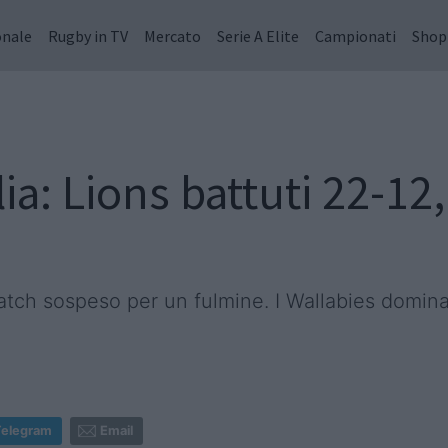
onale
Rugby in TV
Mercato
Serie A Elite
Campionati
Shop
a: Lions battuti 22-12, 
ch sospeso per un fulmine. I Wallabies dominan
Telegram
Email