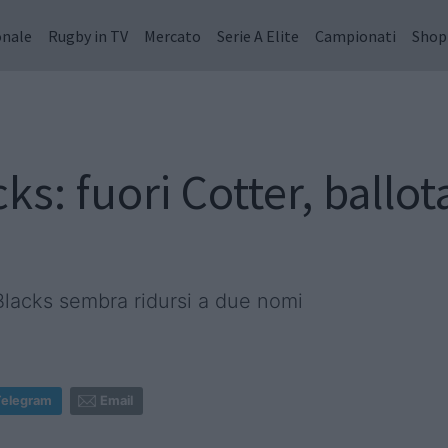
onale
Rugby in TV
Mercato
Serie A Elite
Campionati
Shop
ks: fuori Cotter, ballo
 Blacks sembra ridursi a due nomi
Telegram
Email