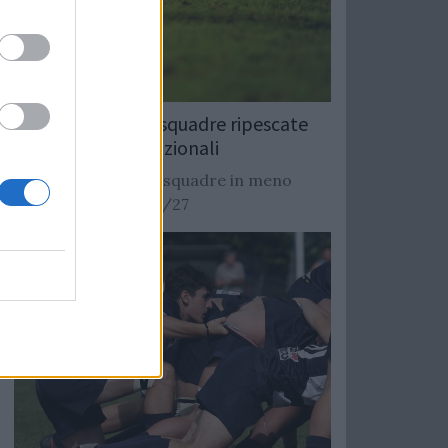
Rugby: Record di squadre ripescate
nei campionati nazionali
Si stimano oltre 20 squadre in meno
dalla stagione 2026/27