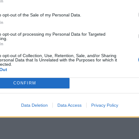
e esperienza con l'Australia. Compresa la
In
tta dei Wallabies contro l'Italia
, a Firenze
o opt-out of the Sale of my Personal Data.
n massiccio turn over che ha indebolito
In
ello del passato. Rennie è originario delle
to opt-out of processing my Personal Data for Targeted
uper Rugby con i Waikato Chiefs, è l'attuale
ing.
In
 Kobe Steelers, terzi in classifica, dove
o opt-out of Collection, Use, Retention, Sale, and/or Sharing
ersonal Data that Is Unrelated with the Purposes for which it
lected.
Out
CONFIRM
Data Deletion
Data Access
Privacy Policy