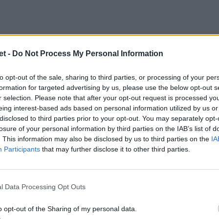
t -
Do Not Process My Personal Information
la stampa internazionale, il duello si
to opt-out of the sale, sharing to third parties, or processing of your per
i neozelandesi ovviamente. Perchè il
formation for targeted advertising by us, please use the below opt-out s
r selection. Please note that after your opt-out request is processed y
 neozelandese e disporre di una esperienza
eing interest-based ads based on personal information utilized by us or
elencando le due condizioni base pe la
disclosed to third parties prior to your opt-out. You may separately opt-
losure of your personal information by third parties on the IAB’s list of
. This information may also be disclosed by us to third parties on the
IA
Participants
that may further disclose it to other third parties.
seph
, con la suggestione di ripristinare
l Data Processing Opt Outs
ssistente, soffiandolo al Sudafrica (
vedi
strada è quello di
Dave
Rennie
, 62 anni,
o opt-out of the Sharing of my personal data.