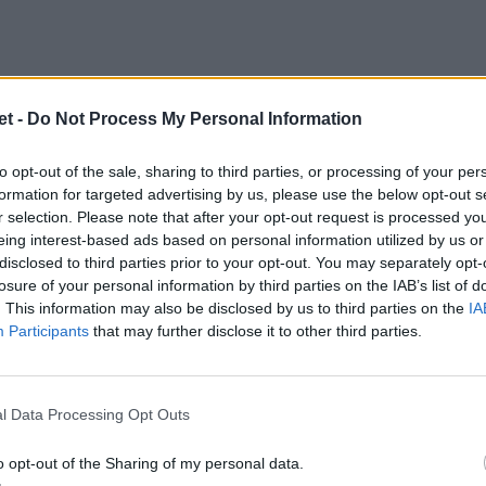
t -
Do Not Process My Personal Information
nati: «Alla luce dei risultati economici
zi
2023
e 2024
e di quelli previsionali del
to opt-out of the sale, sharing to third parties, or processing of your per
patrimonio netto residuo al 31.12.2024 -
formation for targeted advertising by us, please use the below opt-out s
r selection. Please note that after your opt-out request is processed y
ioni del Collegio dei revisori dei conti
eing interest-based ads based on personal information utilized by us or
eguate condizioni di equilibrio economico-
disclosed to third parties prior to your opt-out. You may separately opt-
losure of your personal information by third parties on the IAB’s list of
andato alla Federazione di assicurare un
. This information may also be disclosed by us to third parties on the
IA
e e di mettere in atto una serie di azioni
Participants
that may further disclose it to other third parties.
 contenimento dei costi».
e
l Data Processing Opt Outs
per tre quarti dalla precedente governance
o opt-out of the Sharing of my personal data.