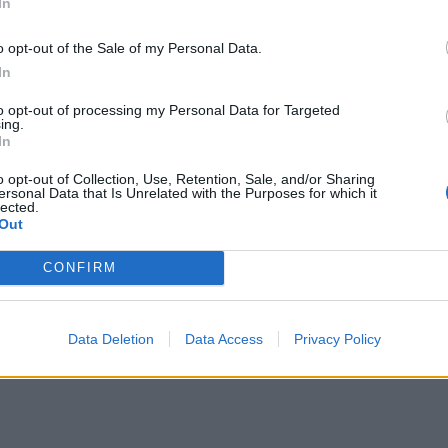
enute il 15 settembre) e per un quarto
In
 s'inserisce in pieno, quindi, nella contesa
o opt-out of the Sale of my Personal Data.
ti
Marzio Innocenti e Andrea Duodo
, con
In
vallo di battaglia della preoccupazione sul
to opt-out of processing my Personal Data for Targeted
ing.
In
o opt-out of Collection, Use, Retention, Sale, and/or Sharing
ersonal Data that Is Unrelated with the Purposes for which it
lected.
Out
CONFIRM
Data Deletion
Data Access
Privacy Policy