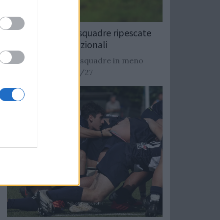
Rugby: Record di squadre ripescate
nei campionati nazionali
Si stimano oltre 20 squadre in meno
dalla stagione 2026/27